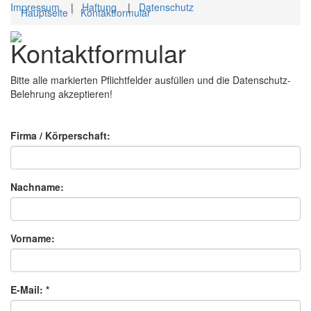
Impressum
|
Haftung
|
Datenschutz
Hauptseite
Kontaktformular
Toggl
Kontaktformular
navig
Bitte alle markierten Pflichtfelder ausfüllen und die Datenschutz-
Belehrung akzeptieren!
Firma / Körperschaft:
Nachname:
Vorname:
E-Mail: *