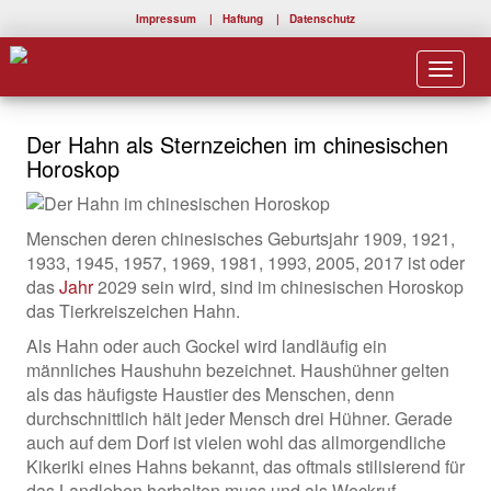
Impressum
|
Haftung
|
Datenschutz
Toggle
navigat
Der Hahn als Sternzeichen im chinesischen
Horoskop
Menschen deren chinesisches Geburtsjahr 1909, 1921,
1933, 1945, 1957, 1969, 1981, 1993, 2005, 2017 ist oder
das
Jahr
2029 sein wird, sind im chinesischen Horoskop
das Tierkreiszeichen Hahn.
Als Hahn oder auch Gockel wird landläufig ein
männliches Haushuhn bezeichnet. Haushühner gelten
als das häufigste Haustier des Menschen, denn
durchschnittlich hält jeder Mensch drei Hühner. Gerade
auch auf dem Dorf ist vielen wohl das allmorgendliche
Kikeriki eines Hahns bekannt, das oftmals stilisierend für
das Landleben herhalten muss und als Weckruf