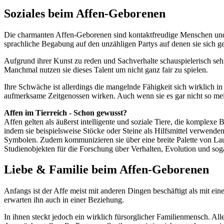
Soziales beim Affen-Geborenen
Die charmanten Affen-Geborenen sind kontaktfreudige Menschen und u
sprachliche Begabung auf den unzähligen Partys auf denen sie sich ge
Aufgrund ihrer Kunst zu reden und Sachverhalte schauspielerisch sehr
Manchmal nutzen sie dieses Talent um nicht ganz fair zu spielen.
Ihre Schwäche ist allerdings die mangelnde Fähigkeit sich wirklich 
aufmerksame Zeitgenossen wirken. Auch wenn sie es gar nicht so me
Affen im Tierreich - Schon gewusst?
Affen gelten als äußerst intelligente und soziale Tiere, die kompl
indem sie beispielsweise Stöcke oder Steine als Hilfsmittel verwende
Symbolen. Zudem kommunizieren sie über eine breite Palette von Lau
Studienobjekten für die Forschung über Verhalten, Evolution und so
Liebe & Familie beim Affen-Geborenen
Anfangs ist der Affe meist mit anderen Dingen beschäftigt als mit e
erwarten ihn auch in einer Beziehung.
In ihnen steckt jedoch ein wirklich fürsorglicher Familienmensch. Al