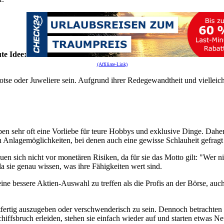
ute Idee:
(Affiliate-Link)
otse oder Juweliere sein. Aufgrund ihrer Redegewandtheit und vielleicht
n sehr oft eine Vorliebe für teure Hobbys und exklusive Dinge. Daher i
n Anlagemöglichkeiten, bei denen auch eine gewisse Schlauheit gefragt 
sich nicht vor monetären Risiken, da für sie das Motto gilt: "Wer nich
a sie genau wissen, was ihre Fähigkeiten wert sind.
ne bessere Aktien-Auswahl zu treffen als die Profis an der Börse, auch
ertig auszugeben oder verschwenderisch zu sein. Dennoch betrachten si
Schiffsbruch erleiden, stehen sie einfach wieder auf und starten etwas 