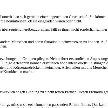
nterhalten sich gerne in einer angenehmen Gesellschaft. Sie können 
rne herumtreiben, ob sie eingeladen waren oder nicht.
 überzeugend herüberzubringen, fällt es ihnen nicht sonderlich schwer 
in andere Menschen und deren Situation hineinversetzen zu können. Auf 
inen.
exe Beziehungen in Gruppen pflegen. Neben ihrer erstaunlichen Anpassu
n. Einige Affenarten können erstaunlich hohe intellektuelle Leistungen
ten und Körperausdrücken miteinander. Affen teilen mit uns Menschen
gar Krankheiten macht.
iner wirklich engen Bindung zu einem festen Partner. Diesen Freiraum 
lerdings müssen sie erst einmal den passenden Partner finden. Das kann