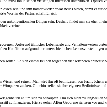
in und muss ihn in seinen vielseitigen Interessen unterstützen. Optisch v
sen sein und ihm immer wieder etwas neues bieten, damit es für den Af
tzte Wort in der Partnerschaft für sich.
neuen unkonventionellen Dingen sein. Deshalb findet man sie eher in e
hkeit vereinen.
Geborenen. Aufgrund ähnlicher Lebensziele und Verhaltensweisen bieten 
ft zu Konflikten aufgrund der unterschiedlichen Lebensvorstellungen 
en sollten Sie sich einmal bei den folgenden vier selteneren chinesis
ein Wissen und seinen. Man wird ihn oft beim Lesen von Fachbüchern er
 Wimper zu zucken. Ohnehin stellen sie ihre eigenen Bedürfnisse und
Gelegenheiten an um sich zu behaupten. Um sich nicht zu langweilen we
nsstil zu finanzieren. Hierzu gehen Affen-Geborene gerissen vor und k
f.