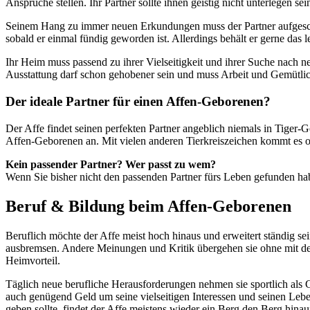
Ansprüche stellen. Ihr Partner sollte ihnen geistig nicht unterlegen se
Seinem Hang zu immer neuen Erkundungen muss der Partner aufgeschlos
sobald er einmal fündig geworden ist. Allerdings behält er gerne das le
Ihr Heim muss passend zu ihrer Vielseitigkeit und ihrer Suche nach 
Ausstattung darf schon gehobener sein und muss Arbeit und Gemütlic
Der ideale Partner für einen Affen-Geborenen?
Der Affe findet seinen perfekten Partner angeblich niemals in Tiger-
Affen-Geborenen an. Mit vielen anderen Tierkreiszeichen kommt es o
Kein passender Partner? Wer passt zu wem?
Wenn Sie bisher nicht den passenden Partner fürs Leben gefunden hab
Beruf & Bildung beim Affen-Geborenen
Beruflich möchte der Affe meist hoch hinaus und erweitert ständig s
ausbremsen. Andere Meinungen und Kritik übergehen sie ohne mit der
Heimvorteil.
Täglich neue berufliche Herausforderungen nehmen sie sportlich als 
auch genügend Geld um seine vielseitigen Interessen und seinen Lebe
geben sollte, findet der Affe meistens wieder ein Berg den Berg hinau