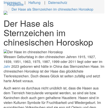
Impressum
|
Haftung
|
Datenschutz
Hauptseite
Der Hase als Sternzeichen im chinesischen Horoskop
Toggl
navig
Der Hase als
Sternzeichen im
chinesischen Horoskop
Wessen Geburtstag in den chinesischen Jahren 1915, 1927,
1939, 1951, 1963, 1975, 1987, 1999 oder 2011 liegt oder wer im
Jahr
2023 geboren wird hätte in China das Sternzeichen Hase. Im
chinesischen Horoskop ist der Hase das glücklichste
Tierkreiszeichen. Doch dieses Glück ist selten zufällig und setzt
harte Arbeit voraus.
Auch wenn es durchaus nicht unüblich ist, dass die Hasen aus
dem Tierreich hierzulande verspeist werden, so sind sie bzw.
Kaninchen doch auch gern gehaltene Haustiere. Hasen sind in
vielen Kulturen Symbole für Fruchtbarkeit und Wiedergeburt. Im
europäischen Volksglauben sind sie eng mit Ostern und dem