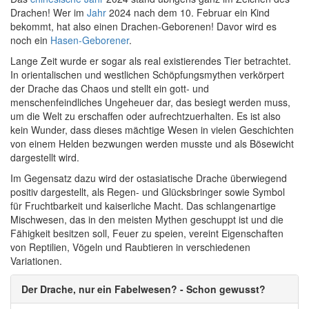
Drachen! Wer im
Jahr
2024 nach dem 10. Februar ein Kind
bekommt, hat also einen Drachen-Geborenen! Davor wird es
noch ein
Hasen-Geborener
.
Lange Zeit wurde er sogar als real existierendes Tier betrachtet.
In orientalischen und westlichen Schöpfungsmythen verkörpert
der Drache das Chaos und stellt ein gott- und
menschenfeindliches Ungeheuer dar, das besiegt werden muss,
um die Welt zu erschaffen oder aufrechtzuerhalten. Es ist also
kein Wunder, dass dieses mächtige Wesen in vielen Geschichten
von einem Helden bezwungen werden musste und als Bösewicht
dargestellt wird.
Im Gegensatz dazu wird der ostasiatische Drache überwiegend
positiv dargestellt, als Regen- und Glücksbringer sowie Symbol
für Fruchtbarkeit und kaiserliche Macht. Das schlangenartige
Mischwesen, das in den meisten Mythen geschuppt ist und die
Fähigkeit besitzen soll, Feuer zu speien, vereint Eigenschaften
von Reptilien, Vögeln und Raubtieren in verschiedenen
Variationen.
Der Drache, nur ein Fabelwesen? - Schon gewusst?