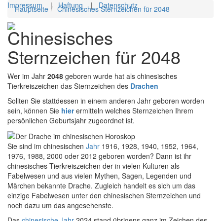
Impressum
|
Haftung
|
Datenschutz
Hauptseite
Chinesisches Sternzeichen für 2048
Toggl
Chinesisches
navig
Sternzeichen für 2048
Wer im Jahr
2048
geboren wurde hat als chinesisches
Tierkreiszeichen das Sternzeichen des
Drachen
Sollten Sie stattdessen in einem anderen Jahr geboren worden
sein, können Sie
hier
ermitteln welches Sternzeichen Ihrem
persönlichen Geburtsjahr zugeordnet ist.
Sie sind im chinesischen
Jahr
1916, 1928, 1940, 1952, 1964,
1976, 1988, 2000 oder 2012 geboren worden? Dann ist ihr
chinesisches Tierkreiszeichen der in vielen Kulturen als
Fabelwesen und aus vielen Mythen, Sagen, Legenden und
Märchen bekannte Drache. Zugleich handelt es sich um das
einzige Fabelwesen unter den chinesischen Sternzeichen und
noch dazu um das angesehenste.
Das
chinesische
Jahr
2024 stand übrigens ganz im Zeichen des