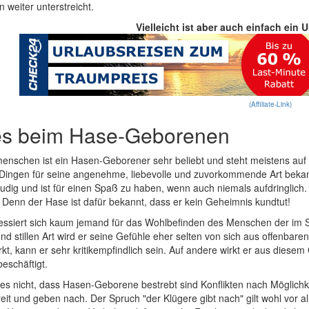
n weiter unterstreicht.
Vielleicht ist aber auch einfach ein 
(Affiliate-Link)
es beim Hase-Geborenen
enschen ist ein Hasen-Geborener sehr beliebt und steht meistens auf de
 Dingen für seine angenehme, liebevolle und zuvorkommende Art bekan
eudig und ist für einen Spaß zu haben, wenn auch niemals aufdringlich.
 Denn der Hase ist dafür bekannt, dass er kein Geheimnis kundtut!
eressiert sich kaum jemand für das Wohlbefinden des Menschen der im 
d stillen Art wird er seine Gefühle eher selten von sich aus offenbar
t, kann er sehr kritikempfindlich sein. Auf andere wirkt er aus diesem
beschäftigt.
es nicht, dass Hasen-Geborene bestrebt sind Konflikten nach Möglich
t und geben nach. Der Spruch "der Klügere gibt nach" gilt wohl vor al