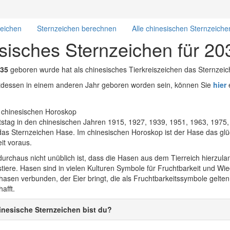
zeichen
Sternzeichen berechnen
Alle chinesischen Sternzeiche
sisches Sternzeichen für 20
35
geboren wurde hat als chinesisches Tierkreiszeichen das Sternzei
attdessen in einem anderen Jahr geboren worden sein, können Sie
hier
e
tag in den chinesischen Jahren 1915, 1927, 1939, 1951, 1963, 1975,
das Sternzeichen Hase. Im chinesischen Horoskop ist der Hase das glück
eit voraus.
urchaus nicht unüblich ist, dass die Hasen aus dem Tierreich hierzula
tiere. Hasen sind in vielen Kulturen Symbole für Fruchtbarkeit und Wi
asen verbunden, der Eier bringt, die als Fruchtbarkeitssymbole gelten
afft.
nesische Sternzeichen bist du?