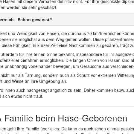
 Hasen mit diesem Verhalten definitiv nicht. Für ihre geschickte diplo
zen werden sie sehr geschätzt.
erreich - Schon gewusst?
gkeit und Wendigkeit von Hasen, die durchaus 70 km/h erreichen könn
denen sie möglichst aus dem Weg gehen wollen. Diese pflanzenfressen
 diese Fähigkeit, in kurzer Zeit viele Nachkommen zu gebären, trägt zur
ußerdem für ihre feinen Sinne bekannt, insbesondere für ihr ausgezei
tenzieller Gefahren ermöglichen. Die langen Ohren von Hasen sind also
sie unabhängig voneinander bewegen, um Geräusche aus verschiede
nt nicht nur als Tarnung, sondern auch als Schutz vor extremen Witter
rt und Weise an ihre Umgebung an.
wird ihnen auch nachgesagt ängstlich zu sein. Daher kommen bspw. a
sich etwas nicht traut.
& Familie beim Hase-Geborenen
n geht ihre Familie über alles. Da kann es auch schon einmal passiere