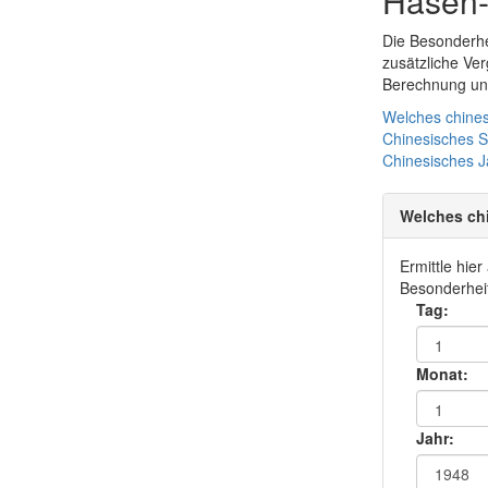
Hasen-
Die Besonderhe
zusätzliche Ve
Berechnung und
Welches chines
Chinesisches 
Chinesisches
J
Welches ch
Ermittle hie
Besonderheit
Tag:
Monat:
Jahr: