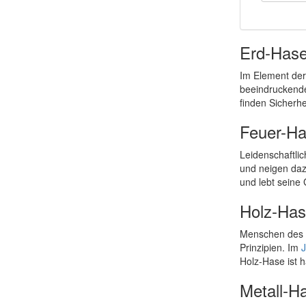
Erd-Has
Im Element der
beeindruckende
finden Sicherhe
Feuer-H
Leidenschaftli
und neigen daz
und lebt seine
Holz-Ha
Menschen des H
Prinzipien. Im
J
Holz-Hase ist h
Metall-H