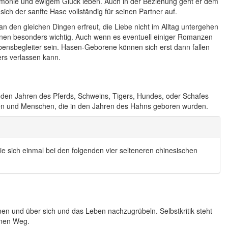
Harmonie und ewigem Glück leben. Auch in der Beziehung geht er dem
sich der sanfte Hase vollständig für seinen Partner auf.
 den gleichen Dingen erfreut, die Liebe nicht im Alltag untergehen
hnen besonders wichtig. Auch wenn es eventuell einiger Romanzen
bensbegleiter sein. Hasen-Geborene können sich erst dann fallen
ers verlassen kann.
 den Jahren des Pferds, Schweins, Tigers, Hundes, oder Schafes
sen und Menschen, die in den Jahren des Hahns geboren wurden.
e sich einmal bei den folgenden vier selteneren chinesischen
umen und über sich und das Leben nachzugrübeln. Selbstkritik steht
einen Weg.