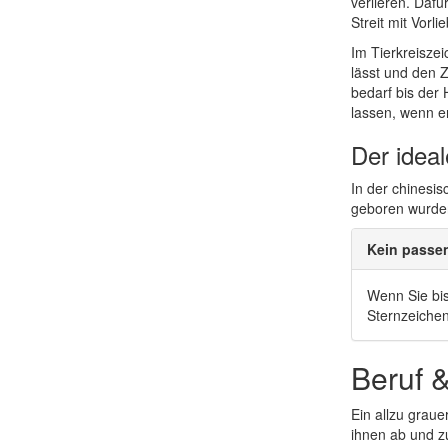
verlieren. Daf
Streit mit Vorl
Im Tierkreisze
lässt und den 
bedarf bis der
lassen, wenn er
Der idea
In der chinesi
geboren wurden
Kein passe
Wenn Sie bis
Sternzeiche
Beruf 
Ein allzu graue
ihnen ab und zu