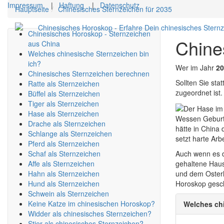
Impressum
|
Haftung
|
Datenschutz
Hauptseite
Chinesisches Sternzeichen für 2035
Chinesisches Horoskop - Erfahre Dein chinesisches Stern
Chinesisches Horoskop - Sternzeichen
Chine
aus China
Welches chinesische Sternzeichen bin
ich?
Wer im Jahr
20
Chinesisches Sternzeichen berechnen
Sollten Sie st
Ratte als Sternzeichen
zugeordnet ist.
Büffel als Sternzeichen
Tiger als Sternzeichen
Hase als Sternzeichen
Wessen Geburts
Drache als Sternzeichen
hätte in China 
Schlange als Sternzeichen
setzt harte Arb
Pferd als Sternzeichen
Schaf als Sternzeichen
Auch wenn es d
Affe als Sternzeichen
gehaltene Haus
Hahn als Sternzeichen
und dem Osterh
Hund als Sternzeichen
Horoskop gesch
Schwein als Sternzeichen
Keine Katze im chinesischen Horoskop?
Welches chi
Widder als chinesisches Sternzeichen?
Stier als chinesisches Sternzeichen?