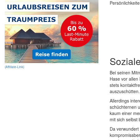
Persönlichkeite
Sozial
(Affiliate-Link)
Bei seinen Mitm
Hase vor allen
stets kontaktfr
auszuschütten.
Allerdings int
schüchternen un
kaum einer merk
mit sich selbst 
Da verwundert 
kompromissberei