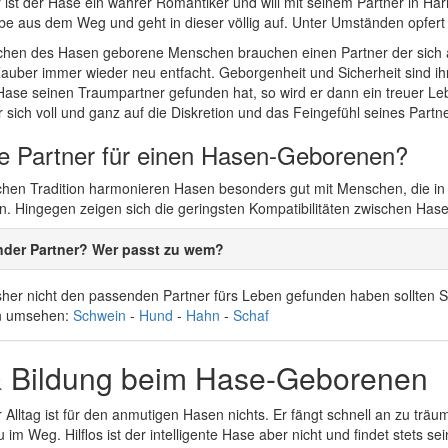
ür ist der Hase ein wahrer Romantiker und will mit seinem Partner in 
iebe aus dem Weg und geht in dieser völlig auf. Unter Umständen opfert 
ichen des Hasen geborene Menschen brauchen einen Partner der sich an
Zauber immer wieder neu entfacht. Geborgenheit und Sicherheit sind i
 Hase seinen Traumpartner gefunden hat, so wird er dann ein treuer Le
 sich voll und ganz auf die Diskretion und das Feingefühl seines Partn
le Partner für einen Hasen-Geborenen?
schen Tradition harmonieren Hasen besonders gut mit Menschen, die in
. Hingegen zeigen sich die geringsten Kompatibilitäten zwischen Ha
nder Partner? Wer passt zu wem?
her nicht den passenden Partner fürs Leben gefunden haben sollten Si
n umsehen:
Schwein
-
Hund
-
Hahn
-
Schaf
& Bildung beim Hase-Geborenen
r Alltag ist für den anmutigen Hasen nichts. Er fängt schnell an zu trä
 im Weg. Hilflos ist der intelligente Hase aber nicht und findet stets s