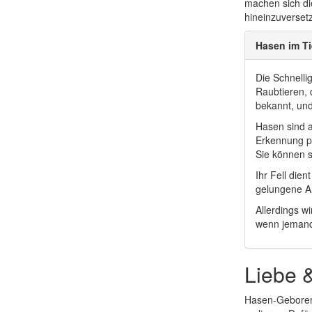
machen sich die
hineinzuverset
Hasen im Ti
Die Schnelli
Raubtieren, 
bekannt, und
Hasen sind a
Erkennung po
Sie können 
Ihr Fell die
gelungene A
Allerdings 
wenn jemand 
Liebe 
Hasen-Geborene