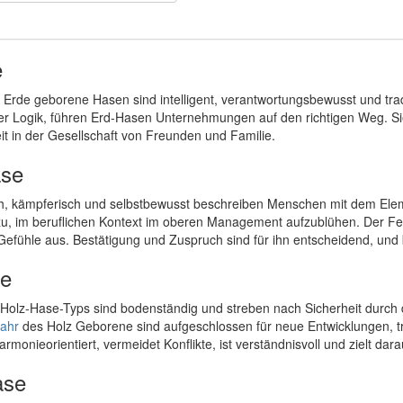
e
 Erde geborene Hasen sind intelligent, verantwortungsbewusst und tra
r Logik, führen Erd-Hasen Unternehmungen auf den richtigen Weg. Sie a
it in der Gesellschaft von Freunden und Familie.
ase
ch, kämpferisch und selbstbewusst beschreiben Menschen mit dem Elemen
u, im beruflichen Kontext im oberen Management aufzublühen. Der Feuer
 Gefühle aus. Bestätigung und Zuspruch sind für ihn entscheidend, un
se
olz-Hase-Typs sind bodenständig und streben nach Sicherheit durch d
ahr
des Holz Geborene sind aufgeschlossen für neue Entwicklungen, tr
armonieorientiert, vermeidet Konflikte, ist verständnisvoll und zielt da
ase