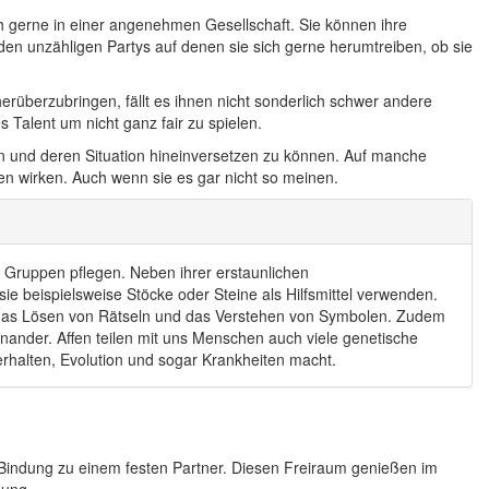
 gerne in einer angenehmen Gesellschaft. Sie können ihre
en unzähligen Partys auf denen sie sich gerne herumtreiben, ob sie
rüberzubringen, fällt es ihnen nicht sonderlich schwer andere
 Talent um nicht ganz fair zu spielen.
en und deren Situation hineinversetzen zu können. Auf manche
n wirken. Auch wenn sie es gar nicht so meinen.
in Gruppen pflegen. Neben ihrer erstaunlichen
 beispielsweise Stöcke oder Steine als Hilfsmittel verwenden.
ie das Lösen von Rätseln und das Verstehen von Symbolen. Zudem
nander. Affen teilen mit uns Menschen auch viele genetische
rhalten, Evolution und sogar Krankheiten macht.
en Bindung zu einem festen Partner. Diesen Freiraum genießen im