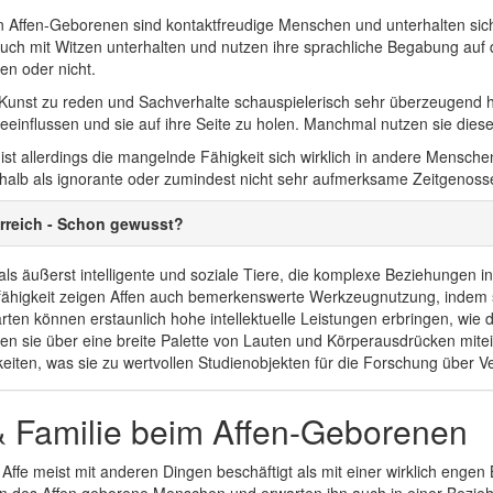
 Affen-Geborenen sind kontaktfreudige Menschen und unterhalten sich
ch mit Witzen unterhalten und nutzen ihre sprachliche Begabung auf d
en oder nicht.
 Kunst zu reden und Sachverhalte schauspielerisch sehr überzeugend he
influssen und sie auf ihre Seite zu holen. Manchmal nutzen sie dieses
ist allerdings die mangelnde Fähigkeit sich wirklich in andere Mensch
halb als ignorante oder zumindest nicht sehr aufmerksame Zeitgenosse
erreich - Schon gewusst?
 als äußerst intelligente und soziale Tiere, die komplexe Beziehungen 
higkeit zeigen Affen auch bemerkenswerte Werkzeugnutzung, indem sie
arten können erstaunlich hohe intellektuelle Leistungen erbringen, w
n sie über eine breite Palette von Lauten und Körperausdrücken mitei
ten, was sie zu wertvollen Studienobjekten für die Forschung über Ve
& Familie beim Affen-Geborenen
 Affe meist mit anderen Dingen beschäftigt als mit einer wirklich eng