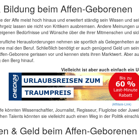
& Bildung beim Affen-Geborenen
te der Affe meist hoch hinaus und erweitert ständig sein Wissen und s
hrgeiz lassen sie nicht von Kritikern ausbremsen. Andere Meinungen u
re eigenen Bedürfnisse und Wünsche über die ihrer Mitmenschen und sic
erufliche Herausforderungen nehmen sie sportlich als Gelegenheiten a
e mal den Beruf. Schließlich benötigt er auch genügend Geld um seine 
ffen-Geborene gerissen vor und kennen stets ihren Marktwert. Aber auch
g den Berg hinauf.
Vielleicht ist aber auch einfach ein 
(Affiliate-Link)
 könnten Wissenschaftler, Journalist, Regisseur, Fluglotse oder Juwel
hen Talents könnten sie vielleicht auch einen Weg in der Politik einsch
en & Geld beim Affen-Geborenen