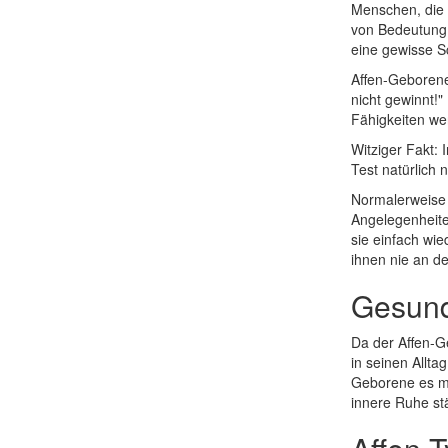
Menschen, die i
von Bedeutung,
eine gewisse Sc
Affen-Geborene
nicht gewinnt!"
Fähigkeiten wer
Witziger Fakt: 
Test natürlich 
Normalerweise 
Angelegenheiten
sie einfach wi
ihnen nie an d
Gesund
Da der Affen-G
in seinen Allta
Geborene es mi
innere Ruhe st