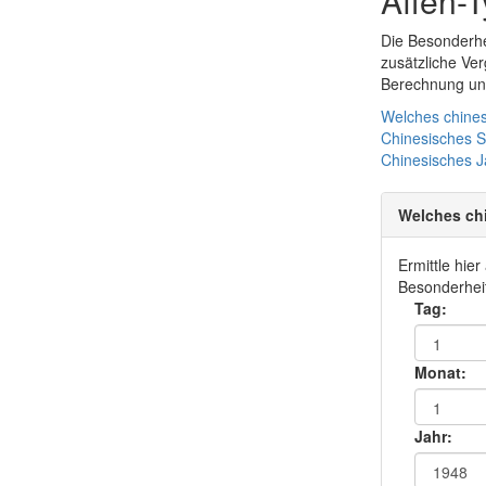
Affen-
Die Besonderhe
zusätzliche Ve
Berechnung und
Welches chines
Chinesisches 
Chinesisches
J
Welches ch
Ermittle hie
Besonderheit
Tag:
Monat:
Jahr: