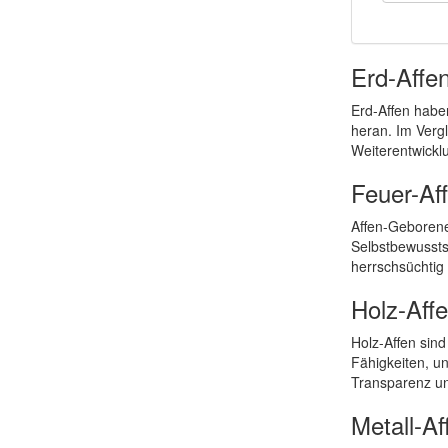
Erd-Affe
Erd-Affen habe
heran. Im Vergl
Weiterentwickl
Feuer-Af
Affen-Geborene
Selbstbewussts
herrschsüchtig 
Holz-Aff
Holz-Affen sind 
Fähigkeiten, un
Transparenz un
Metall-Af