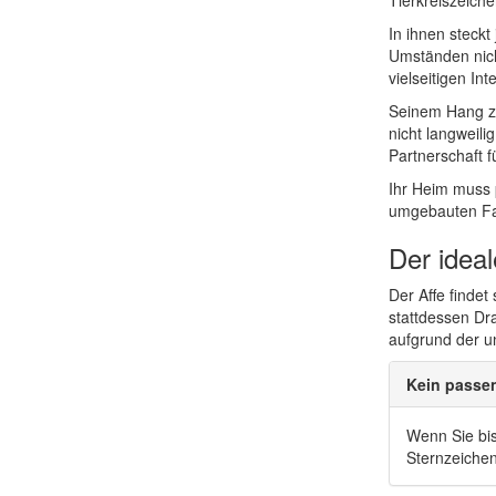
Tierkreiszeich
In ihnen steckt
Umständen nicht
vielseitigen In
Seinem Hang zu
nicht langweili
Partnerschaft fü
Ihr Heim muss p
umgebauten Fab
Der idea
Der Affe finde
stattdessen Dr
aufgrund der u
Kein passe
Wenn Sie bis
Sternzeiche