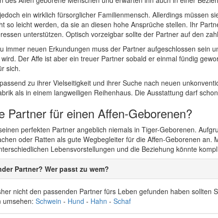
en des Affen geborene Menschen und erwarten ihn auch in einer Bezie
 jedoch ein wirklich fürsorglicher Familienmensch. Allerdings müssen s
 so leicht werden, da sie an diesen hohe Ansprüche stellen. Ihr Partner
teressen unterstützen. Optisch vorzeigbar sollte der Partner auf den zah
 immer neuen Erkundungen muss der Partner aufgeschlossen sein und
g wird. Der Affe ist aber ein treuer Partner sobald er einmal fündig gewor
r sich.
assend zu ihrer Vielseitigkeit und ihrer Suche nach neuen unkonventio
rik als in einem langweiligen Reihenhaus. Die Ausstattung darf schon
le Partner für einen Affen-Geborenen?
t seinen perfekten Partner angeblich niemals in Tiger-Geborenen. Aufgr
achen oder Ratten als gute Wegbegleiter für die Affen-Geborenen an. Mi
nterschiedlichen Lebensvorstellungen und die Beziehung könnte kompli
nder Partner? Wer passt zu wem?
her nicht den passenden Partner fürs Leben gefunden haben sollten Si
n umsehen:
Schwein
-
Hund
-
Hahn
-
Schaf