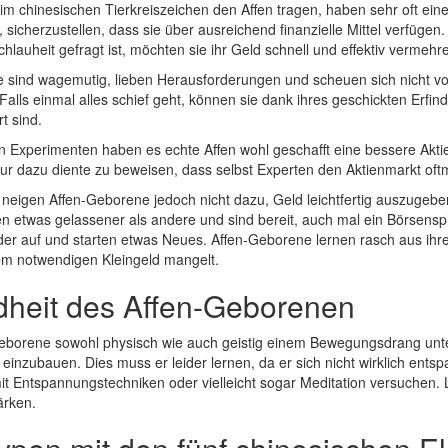
m chinesischen Tierkreiszeichen den Affen tragen, haben sehr oft eine 
 sicherzustellen, dass sie über ausreichend finanzielle Mittel verfüge
hlauheit gefragt ist, möchten sie ihr Geld schnell und effektiv vermehr
 sind wagemutig, lieben Herausforderungen und scheuen sich nicht vor m
 Falls einmal alles schief geht, können sie dank ihres geschickten Erf
t sind.
In Experimenten haben es echte Affen wohl geschafft eine bessere Aktie
nur dazu diente zu beweisen, dass selbst Experten den Aktienmarkt oft
neigen Affen-Geborene jedoch nicht dazu, Geld leichtfertig auszugeben
 etwas gelassener als andere und sind bereit, auch mal ein Börsenspie
eder auf und starten etwas Neues. Affen-Geborene lernen rasch aus ihr
em notwendigen Kleingeld mangelt.
heit des Affen-Geborenen
eborene sowohl physisch wie auch geistig einem Bewegungsdrang unte
g einzubauen. Dies muss er leider lernen, da er sich nicht wirklich en
t Entspannungstechniken oder vielleicht sogar Meditation versuchen. L
ärken.