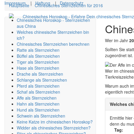
Impressum
|
Haftung
|
Datenschutz
Hauptseite
Chinesisches Sternzeichen für 2016
Chinesisches Horoskop - Erfahre Dein chinesisches Stern
Chinesisches Horoskop - Sternzeichen
Chine
aus China
Welches chinesische Sternzeichen bin
ich?
Wer im Jahr
20
Chinesisches Sternzeichen berechnen
Sollten Sie st
Ratte als Sternzeichen
zugeordnet ist.
Büffel als Sternzeichen
Tiger als Sternzeichen
Hase als Sternzeichen
Wer im chines
Drache als Sternzeichen
Tierkreiszeiche
Schlange als Sternzeichen
Pferd als Sternzeichen
Warum auch imm
Schaf als Sternzeichen
eigentlich rech
Affe als Sternzeichen
Hahn als Sternzeichen
Welches chi
Hund als Sternzeichen
Schwein als Sternzeichen
Ermittle hie
Keine Katze im chinesischen Horoskop?
denn du muss
Widder als chinesisches Sternzeichen?
Tag:
Stier als chinesisches Sternzeichen?