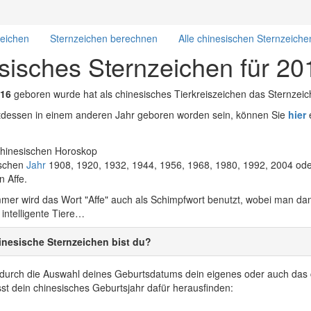
zeichen
Sternzeichen berechnen
Alle chinesischen Sternzeiche
sisches Sternzeichen für 20
16
geboren wurde hat als chinesisches Tierkreiszeichen das Sternzei
attdessen in einem anderen Jahr geboren worden sein, können Sie
hier
e
ischen
Jahr
1908, 1920, 1932, 1944, 1956, 1968, 1980, 1992, 2004 ode
n Affe.
er wird das Wort "Affe" auch als Schimpfwort benutzt, wobei man damit
t intelligente Tiere…
nesische Sternzeichen bist du?
r durch die Auswahl deines Geburtsdatums dein eigenes oder auch das 
t dein chinesisches Geburtsjahr dafür herausfinden: