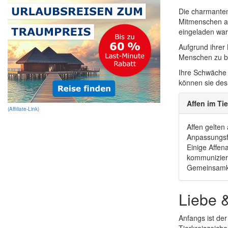
Die charmanten
Mitmenschen au
eingeladen war
Aufgrund ihrer
Menschen zu bee
Ihre Schwäche 
können sie des
Affen im Ti
(Affiliate-Link)
Affen gelten
Anpassungsfä
Einige Affen
kommuniziere
Gemeinsamkei
Liebe 
Anfangs ist der