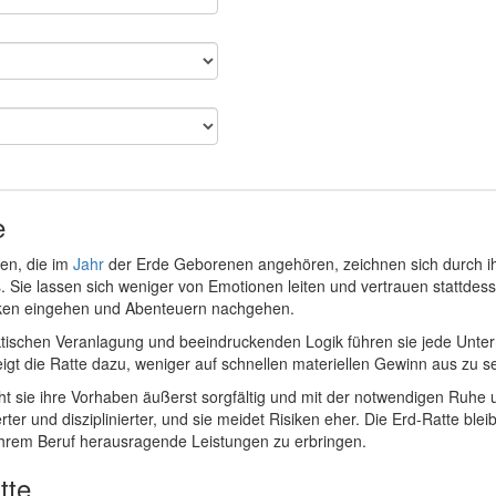
e
en, die im
Jahr
der Erde Geborenen angehören, zeichnen sich durch ih
s. Sie lassen sich weniger von Emotionen leiten und vertrauen stattde
isiken eingehen und Abenteuern nachgehen.
ktischen Veranlagung und beeindruckenden Logik führen sie jede Unter
igt die Ratte dazu, weniger auf schnellen materiellen Gewinn aus zu se
ht sie ihre Vorhaben äußerst sorgfältig und mit der notwendigen Ruhe 
erter und disziplinierter, und sie meidet Risiken eher. Die Erd-Ratte bl
n ihrem Beruf herausragende Leistungen zu erbringen.
tte