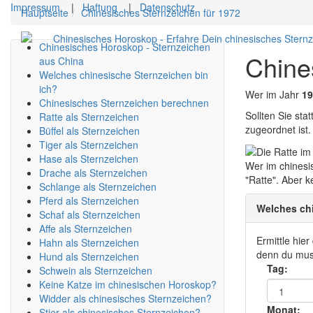
Impressum
|
Haftung
|
Datenschutz
Hauptseite
Chinesisches Sternzeichen für 1972
Chinesisches Horoskop - Erfahre Dein chinesisches Stern
Chinesisches Horoskop - Sternzeichen
Chine
aus China
Welches chinesische Sternzeichen bin
ich?
Wer im Jahr
19
Chinesisches Sternzeichen berechnen
Sollten Sie st
Ratte als Sternzeichen
zugeordnet ist.
Büffel als Sternzeichen
Tiger als Sternzeichen
Hase als Sternzeichen
Wer im chines
Drache als Sternzeichen
"Ratte". Aber k
Schlange als Sternzeichen
Pferd als Sternzeichen
Welches chi
Schaf als Sternzeichen
Affe als Sternzeichen
Ermittle hie
Hahn als Sternzeichen
denn du muss
Hund als Sternzeichen
Tag:
Schwein als Sternzeichen
Keine Katze im chinesischen Horoskop?
Widder als chinesisches Sternzeichen?
Monat:
Stier als chinesisches Sternzeichen?