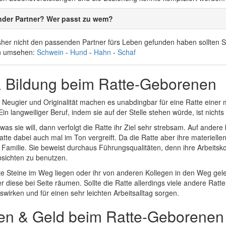
nder Partner? Wer passt zu wem?
her nicht den passenden Partner fürs Leben gefunden haben sollten Si
n umsehen:
Schwein
-
Hund
-
Hahn
-
Schaf
& Bildung beim Ratte-Geborenen
z, Neugier und Originalität machen es unabdingbar für eine Ratte eine
n langweiliger Beruf, indem sie auf der Stelle stehen würde, ist nichts f
as sie will, dann verfolgt die Ratte ihr Ziel sehr strebsam. Auf andere
atte dabei auch mal im Ton vergreift. Da die Ratte aber ihre materiellen 
e Familie. Sie beweist durchaus Führungsqualitäten, denn ihre Arbeitsk
bsichten zu benutzen.
tte Steine im Weg liegen oder ihr von anderen Kollegen in den Weg gele
 diese bei Seite räumen. Sollte die Ratte allerdings viele andere Ratte
swirken und für einen sehr leichten Arbeitsalltag sorgen.
en & Geld beim Ratte-Geborenen