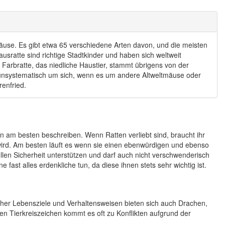
äuse. Es gibt etwa 65 verschiedene Arten davon, und die meisten
sratte sind richtige Stadtkinder und haben sich weltweit
 Farbratte, das niedliche Haustier, stammt übrigens von der
 unsystematisch um sich, wenn es um andere Altweltmäuse oder
enfried.
en am besten beschreiben. Wenn Ratten verliebt sind, braucht ihr
 wird. Am besten läuft es wenn sie einen ebenwürdigen und ebenso
ellen Sicherheit unterstützen und darf auch nicht verschwenderisch
ast alles erdenkliche tun, da diese ihnen stets sehr wichtig ist.
licher Lebensziele und Verhaltensweisen bieten sich auch Drachen,
en Tierkreiszeichen kommt es oft zu Konflikten aufgrund der