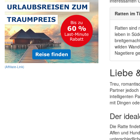
interessanten 
Ratten im T
Ratten sind 
leben in Süd
breitgemacht
wilden Wande
Nagetiere ge
(Affiliate-Link)
Liebe 
Treu, romantisc
Partner jedoch
intelligenten P
mit Dingen oder
Der idea
Die Ratte finde
Affen und Hund
unterschiedlic