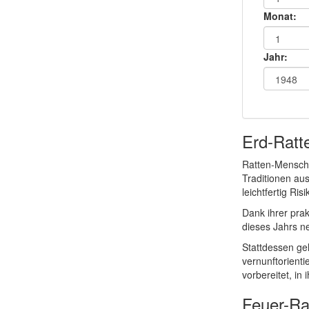
Monat:
Jahr:
Erd-Ratt
Ratten-Mensch
Traditionen au
leichtfertig R
Dank ihrer pra
dieses Jahrs ne
Stattdessen ge
vernunftorienti
vorbereitet, i
Feuer-Ra