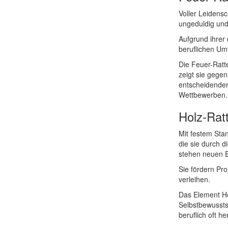
Voller Leidens
ungeduldig und 
Aufgrund ihrer
beruflichen Um
Die Feuer-Ratte
zeigt sie gege
entscheidender 
Wettbewerben.
Holz-Rat
Mit festem Sta
die sie durch d
stehen neuen 
Sie fördern Pr
verleihen.
Das Element Hol
Selbstbewussts
beruflich oft h