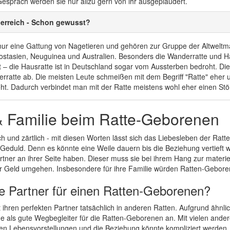
Gespräch werden sie nur allzu gern von ihr ausgeplaudert.
ierreich - Schon gewusst?
nur eine Gattung von Nagetieren und gehören zur Gruppe der Altweltm
ostasien, Neuguinea und Australien. Besonders die Wanderratte und Hau
 – die Hausratte ist in Deutschland sogar vom Aussterben bedroht. Die
rratte ab. Die meisten Leute schmeißen mit dem Begriff "Ratte" eher
ht. Dadurch verbindet man mit der Ratte meistens wohl eher einen Stör
& Familie beim Ratte-Geborenen
h und zärtlich - mit diesen Worten lässt sich das Liebesleben der Ratt
 Geduld. Denn es könnte eine Weile dauern bis die Beziehung vertieft
artner an ihrer Seite haben. Dieser muss sie bei ihrem Hang zur materi
 Geld umgehen. Insbesondere für ihre Familie würden Ratten-Geborene f
le Partner für einen Ratten-Geborenen?
t ihren perfekten Partner tatsächlich in anderen Ratten. Aufgrund ähn
e als gute Wegbegleiter für die Ratten-Geborenen an. Mit vielen ander
hen Lebensvorstellungen und die Beziehung könnte kompliziert werden.