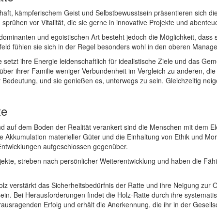
chaft, kämpferischem Geist und Selbstbewusstsein präsentieren sich d
sprühen vor Vitalität, die sie gerne in innovative Projekte und abente
 dominanten und egoistischen Art besteht jedoch die Möglichkeit, dass 
feld fühlen sie sich in der Regel besonders wohl in den oberen Mana
 setzt ihre Energie leidenschaftlich für idealistische Ziele und das 
nüber ihrer Familie weniger Verbundenheit im Vergleich zu anderen, di
Bedeutung, und sie genießen es, unterwegs zu sein. Gleichzeitig neigen
te
nd auf dem Boden der Realität verankert sind die Menschen mit dem Ele
ie Akkumulation materieller Güter und die Einhaltung von Ethik und Mo
Entwicklungen aufgeschlossen gegenüber.
ojekte, streben nach persönlicher Weiterentwicklung und haben die Fä
z verstärkt das Sicherheitsbedürfnis der Ratte und ihre Neigung zur Or
ein. Bei Herausforderungen findet die Holz-Ratte durch ihre systemati
erausragenden Erfolg und erhält die Anerkennung, die ihr in der Gesellsch