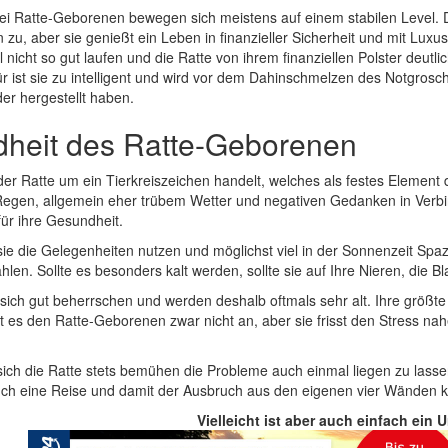
ei Ratte-Geborenen bewegen sich meistens auf einem stabilen Level. 
 zu, aber sie genießt ein Leben in finanzieller Sicherheit und mit Luxu
 nicht so gut laufen und die Ratte von ihrem finanziellen Polster deutlich
r ist sie zu intelligent und wird vor dem Dahinschmelzen des Notgrosc
er hergestellt haben.
heit des Ratte-Geborenen
der Ratte um ein Tierkreiszeichen handelt, welches als festes Element
 Regen, allgemein eher trübem Wetter und negativen Gedanken in Verbin
ür ihre Gesundheit.
 sie die Gelegenheiten nutzen und möglichst viel in der Sonnenzeit S
hlen. Sollte es besonders kalt werden, sollte sie auf Ihre Nieren, die 
sich gut beherrschen und werden deshalb oftmals sehr alt. Ihre größt
 es den Ratte-Geborenen zwar nicht an, aber sie frisst den Stress nahez
 sich die Ratte stets bemühen die Probleme auch einmal liegen zu lass
ch eine Reise und damit der Ausbruch aus den eigenen vier Wänden 
Vielleicht ist aber auch einfach ein 