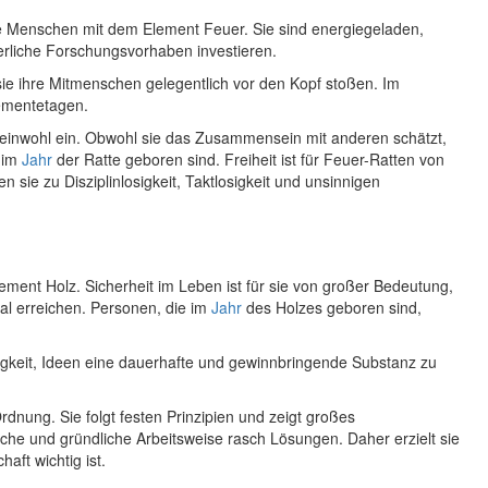
ie Menschen mit dem Element Feuer. Sie sind energiegeladen,
uerliche Forschungsvorhaben investieren.
sie ihre Mitmenschen gelegentlich vor den Kopf stoßen. Im
gementetagen.
Gemeinwohl ein. Obwohl sie das Zusammensein mit anderen schätzt,
e im
Jahr
der Ratte geboren sind. Freiheit ist für Feuer-Ratten von
 sie zu Disziplinlosigkeit, Taktlosigkeit und unsinnigen
ment Holz. Sicherheit im Leben ist für sie von großer Bedeutung,
ral erreichen. Personen, die im
Jahr
des Holzes geboren sind,
higkeit, Ideen eine dauerhafte und gewinnbringende Substanz zu
dnung. Sie folgt festen Prinzipien und zeigt großes
sche und gründliche Arbeitsweise rasch Lösungen. Daher erzielt sie
aft wichtig ist.