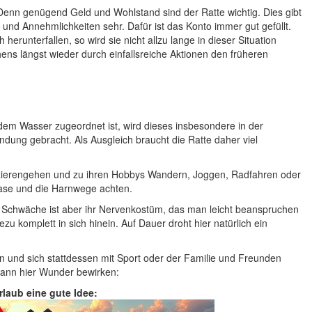
Denn genügend Geld und Wohlstand sind der Ratte wichtig. Dies gibt
s und Annehmlichkeiten sehr. Dafür ist das Konto immer gut gefüllt.
 herunterfallen, so wird sie nicht allzu lange in dieser Situation
hens längst wieder durch einfallsreiche Aktionen den früheren
 dem Wasser zugeordnet ist, wird dieses insbesondere in der
dung gebracht. Als Ausgleich braucht die Ratte daher viel
pazierengehen und zu ihren Hobbys Wandern, Joggen, Radfahren oder
Blase und die Harnwege achten.
e Schwäche ist aber ihr Nervenkostüm, das man leicht beanspruchen
u komplett in sich hinein. Auf Dauer droht hier natürlich ein
en und sich stattdessen mit Sport oder der Familie und Freunden
kann hier Wunder bewirken:
Urlaub eine gute Idee: