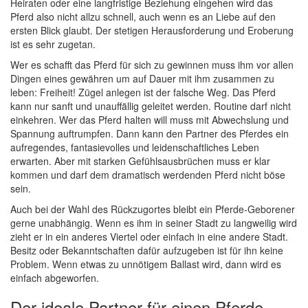
Heiraten oder eine langfristige Beziehung eingehen wird das
Pferd also nicht allzu schnell, auch wenn es an Liebe auf den
ersten Blick glaubt. Der stetigen Herausforderung und Eroberung
ist es sehr zugetan.
Wer es schafft das Pferd für sich zu gewinnen muss ihm vor allen
Dingen eines gewähren um auf Dauer mit ihm zusammen zu
leben: Freiheit! Zügel anlegen ist der falsche Weg. Das Pferd
kann nur sanft und unauffällig geleitet werden. Routine darf nicht
einkehren. Wer das Pferd halten will muss mit Abwechslung und
Spannung auftrumpfen. Dann kann den Partner des Pferdes ein
aufregendes, fantasievolles und leidenschaftliches Leben
erwarten. Aber mit starken Gefühlsausbrüchen muss er klar
kommen und darf dem dramatisch werdenden Pferd nicht böse
sein.
Auch bei der Wahl des Rückzugortes bleibt ein Pferde-Geborener
gerne unabhängig. Wenn es ihm in seiner Stadt zu langweilig wird
zieht er in ein anderes Viertel oder einfach in eine andere Stadt.
Besitz oder Bekanntschaften dafür aufzugeben ist für ihn keine
Problem. Wenn etwas zu unnötigem Ballast wird, dann wird es
einfach abgeworfen.
Der ideale Partner für einen Pferde-