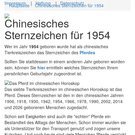
Impressum
|
Haftung
|
Datenschutz
Hauptseite
Chinesisches Sternzeichen für 1954
Toggl
Chinesisches
navig
Sternzeichen für 1954
Wer im Jahr
1954
geboren wurde hat als chinesisches
Tierkreiszeichen das Sternzeichen des
Pferdes
Sollten Sie stattdessen in einem anderen Jahr geboren worden
sein, können Sie
hier
ermitteln welches Sternzeichen Ihrem
persönlichen Geburtsjahr zugeordnet ist.
Das siebte Tierkreiszeichen im chinesischen Horoskop ist das
Pferd. Dieses Sternzeichen ist den in den chinesischen Jahren
1906, 1918, 1930, 1942, 1954, 1966, 1978, 1990, 2002, 2014
und 2026 geborenen Menschen zugedacht.
Schon seit Ewigkeiten sind auch die "echten" Pferde ein
Bestandteil des Alltags der Menschen. Schon immer wurden sie
als Unterstützer für den Transport genutzt und zogen unsere
Kutschen. Und noch heute sind viele Menschen Pferde-verrückt