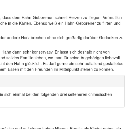
s, dass dem Hahn-Geborenen schnell Herzen zu fliegen. Vermutlich
rsuche in die Karten. Ebenso weiß ein Hahn-Geborener zu flirten und
 oder andere Herz brechen ohne sich großartig darüber Gedanken zu
Hahn dann sehr konservativ. Er lässt sich deshalb nicht von
 und solides Familienleben, wo man für seine Angehörigen liebevoll
 den Hahn glücklich. Es darf gerne ein sehr auffallend gestaltetes
inem Essen mit den Freunden im Mittelpunkt stehen zu können.
e sich einmal bei den folgenden drei selteneren chinesischen
präzise und auf einem hohen Niveau. Bereits als Kinder gehen sie