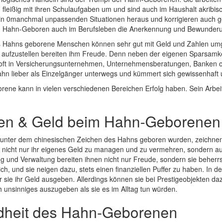
nd fleißig mit ihren Schulaufgaben um und sind auch im Haushalt akribis
d in 0manchmal unpassenden Situationen heraus und korrigieren auch 
n Hahn-Geboren auch im Berufsleben die Anerkennung und Bewunderu
 Hahns geborene Menschen können sehr gut mit Geld und Zahlen umge
aufzustellen bereiten ihm Freude. Denn neben der eigenen Sparsamke
 oft in Versicherungsunternehmen, Unternehmensberatungen, Banken oder
Hahn lieber als Einzelgänger unterwegs und kümmert sich gewissenhaft
ene kann in vielen verschiedenen Bereichen Erfolg haben. Sein Arbeitg
en & Geld beim Hahn-Geborenen
unter dem chinesischen Zeichen des Hahns geboren wurden, zeichnen s
, nicht nur ihr eigenes Geld zu managen und zu vermehren, sondern auc
g und Verwaltung bereiten ihnen nicht nur Freude, sondern sie beherrs
ich, und sie neigen dazu, stets einen finanziellen Puffer zu haben. In
ür sie ihr Geld ausgeben. Allerdings können sie bei Prestigeobjekten d
h unsinniges auszugeben als sie es im Alltag tun würden.
heit des Hahn-Geborenen