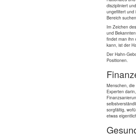
diszipliniert u
ungefiltert un
Bereich suche
Im Zeichen des
und Bekannten 
findet man ihn
kann, ist der 
Der Hahn-Gebor
Positionen.
Finanz
Menschen, die 
Experten darin
Finanzsanierun
selbstverständl
sorgfältig, wof
etwas eigentlic
Gesund