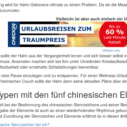
g wird für Hahn-Geborene oftmals zu einem Problem. Da sie die Messlat
 zuzumuten.
Vielleicht ist aber auch einfach ein 
(Affiliate-Link)
 sollte der Hahn aus der Vergangenheit lernen und sich besser selbst
uss. Ansonsten machen sich bei ihm unter Umständen Kreislaufbeschwe
eizbarkeit oder ernsthafte Schlafstörungen bemerkbar.
it eine Pause einzulegen und zu entspannen. Für einen Wellness-Url
r heimischen Couch sollte der Hahn dann seine aktuellen Pläne über d
ypen mit den fünf chinesischen 
it bei der Bestimmung des chinesischen Sternzeichens und seiner Bed
rgabe der Elemente ist auch an einen wiederholenden Rhythmus gebun
 Zuordnung der Sternzeichen und Elemente erfährst du in diesen Arti
ische Sternzeichen bin ich?