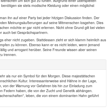
enschen um sich gut zu fühlen. Aufgrund einer überspielten
 benötigen sie stets modische Kleidung oder einen möglichst
man ihn auf einer Party bei jeder hitzigen Diskussion finden. Der
kenden Meinungsäußerungen auf seine Mitmenschen losgehen. Dies
hen möchte er gar nicht erlernen. Nicht ohne Grund gilt bei vielen
 er auch bei Gesprächspartnern.
ngs eher nicht zugeben. Stattdessen zieht er sich klamm heimlich aus
trumpfen zu können. Ebenso kann er es nicht leiden, wenn jemand
ällig und arrogant herüber. Seine Freunde wissen aber seinen
zu trennen.
mehr als nur ein Symbol für den Morgen. Diese majestätischen
nschlichen Kultur. Interessanterweise sind Hähne in der Lage,
n, von der Warnung vor Gefahren bis hin zur Einladung zum
ren Federn haben, die von der Zucht und Genetik abhängen.
achenschaften", leben, die von einem dominanten Hahn geführt