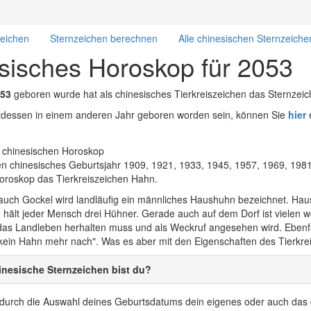
zeichen
Sternzeichen berechnen
Alle chinesischen Sternzeiche
sisches Horoskop für 2053
53
geboren wurde hat als chinesisches Tierkreiszeichen das Sternzei
attdessen in einem anderen Jahr geboren worden sein, können Sie
hier
e
 chinesisches Geburtsjahr 1909, 1921, 1933, 1945, 1957, 1969, 1981
oroskop das Tierkreiszeichen Hahn.
auch Gockel wird landläufig ein männliches Haushuhn bezeichnet. Hau
h hält jeder Mensch drei Hühner. Gerade auch auf dem Dorf ist vielen 
ür das Landleben herhalten muss und als Weckruf angesehen wird. Eben
kein Hahn mehr nach". Was es aber mit den Eigenschaften des Tierkreis
nesische Sternzeichen bist du?
r durch die Auswahl deines Geburtsdatums dein eigenes oder auch das 