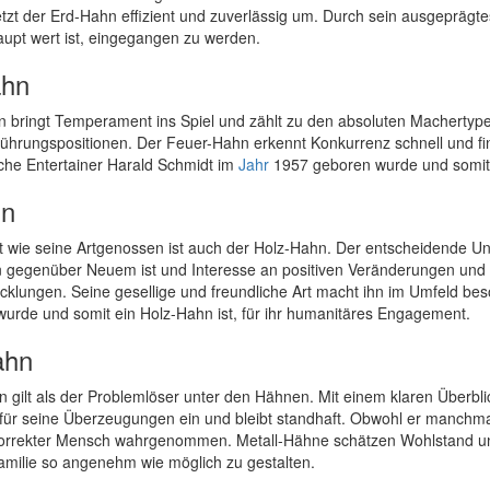
etzt der Erd-Hahn effizient und zuverlässig um. Durch sein ausgepräg
aupt wert ist, eingegangen zu werden.
ahn
 bringt Temperament ins Spiel und zählt zu den absoluten Machertypen
Führungspositionen. Der Feuer-Hahn erkennt Konkurrenz schnell und fin
che Entertainer Harald Schmidt im
Jahr
1957 geboren wurde und somit 
hn
ert wie seine Artgenossen ist auch der Holz-Hahn. Der entscheidende U
 gegenüber Neuem ist und Interesse an positiven Veränderungen und In
cklungen. Seine gesellige und freundliche Art macht ihn im Umfeld beso
urde und somit ein Holz-Hahn ist, für ihr humanitäres Engagement.
ahn
n gilt als der Problemlöser unter den Hähnen. Mit einem klaren Überbli
h für seine Überzeugungen ein und bleibt standhaft. Obwohl er manchma
korrekter Mensch wahrgenommen. Metall-Hähne schätzen Wohlstand und e
Familie so angenehm wie möglich zu gestalten.