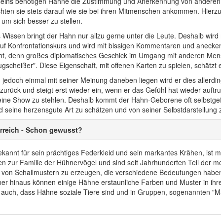
eins benötigen Hähne die Zustimmung und Anerkennung von anderen M
chten sie stets darauf wie sie bei ihren Mitmenschen ankommen. Hierzu
um sich besser zu stellen.
es Wissen bringt der Hahn nur allzu gerne unter die Leute. Deshalb wird 
auf Konfrontationskurs und wird mit bissigen Kommentaren und anec
icht, denn großes diplomatisches Geschick im Umgang mit anderen Mensc
ugscheißer". Diese Eigenschaft, mit offenen Karten zu spielen, schätzt
 jedoch einmal mit seiner Meinung daneben liegen wird er dies allerdi
 zurück und steigt erst wieder ein, wenn er das Gefühl hat wieder auf
eine Show zu stehlen. Deshalb kommt der Hahn-Geborene oft selbstgef
 seine herzensgute Art zu schätzen und von seiner Selbstdarstellung 
rreich - Schon gewusst?
kannt für sein prächtiges Federkleid und sein markantes Krähen, ist 
n zur Familie der Hühnervögel und sind seit Jahrhunderten Teil der me
l von Schallmustern zu erzeugen, die verschiedene Bedeutungen habe
ber hinaus können einige Hähne erstaunliche Farben und Muster in ih
 auch, dass Hähne soziale Tiere sind und in Gruppen, sogenannten "M