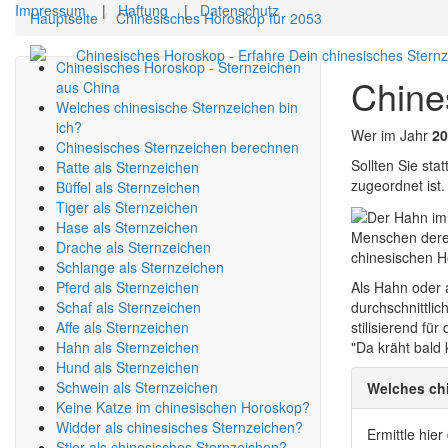
Impressum
|
Haftung
|
Datenschutz
Hauptseite
Chinesisches Horoskop für 2053
Chinesisches Horoskop - Erfahre Dein chinesisches Stern
Chinesisches Horoskop - Sternzeichen
Chine
aus China
Welches chinesische Sternzeichen bin
ich?
Wer im Jahr
20
Chinesisches Sternzeichen berechnen
Sollten Sie st
Ratte als Sternzeichen
zugeordnet ist.
Büffel als Sternzeichen
Tiger als Sternzeichen
Hase als Sternzeichen
Menschen deren
Drache als Sternzeichen
chinesischen H
Schlange als Sternzeichen
Pferd als Sternzeichen
Als Hahn oder 
Schaf als Sternzeichen
durchschnittlic
Affe als Sternzeichen
stilisierend f
Hahn als Sternzeichen
"Da kräht bald 
Hund als Sternzeichen
Schwein als Sternzeichen
Welches chi
Keine Katze im chinesischen Horoskop?
Widder als chinesisches Sternzeichen?
Ermittle hie
Stier als chinesisches Sternzeichen?