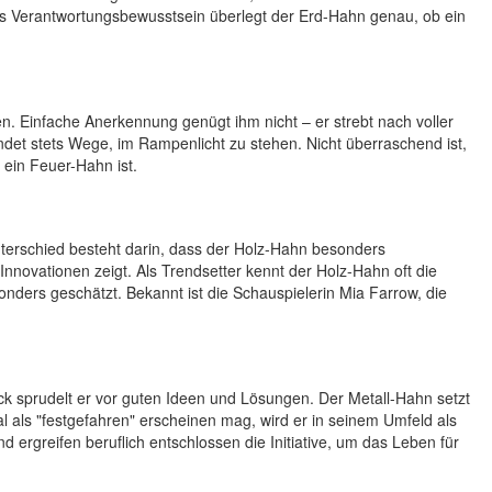
tes Verantwortungsbewusstsein überlegt der Erd-Hahn genau, ob ein
. Einfache Anerkennung genügt ihm nicht – er strebt nach voller
det stets Wege, im Rampenlicht zu stehen. Nicht überraschend ist,
ein Feuer-Hahn ist.
nterschied besteht darin, dass der Holz-Hahn besonders
novationen zeigt. Als Trendsetter kennt der Holz-Hahn oft die
nders geschätzt. Bekannt ist die Schauspielerin Mia Farrow, die
ck sprudelt er vor guten Ideen und Lösungen. Der Metall-Hahn setzt
l als "festgefahren" erscheinen mag, wird er in seinem Umfeld als
rgreifen beruflich entschlossen die Initiative, um das Leben für