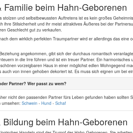
& Familie beim Hahn-Geborenen
s stolzen und selbstbewussten Auftretens ist es kein großes Geheimni
ch ihre Stilsicherheit und ihr meist attraktives Äußeres bei der Partne
ren Geschlecht gut zu verkaufen.
nach dem wirklich perfekten Traumpartner wird er allerdings das eine
n Beziehung angekommen, gibt sich der durchaus romantisch veranlagte 
teuern in die Irre führen und ist ein treuer Partner. Ein harmonisches
m schönen vorzeigbaren Haus in einer möglichst edlen Wohngegend macht
s auch von innen gehoben dekoriert ist. Es muss sich eignen um bei e
nder Partner? Wer passt zu wem?
her nicht den passenden Partner fürs Leben gefunden haben sollten Si
n umsehen:
Schwein
-
Hund
-
Schaf
& Bildung beim Hahn-Geborenen
 logisches Handeln sind der Trumpf der Hahn-Geborenen. Sie arbeiten 