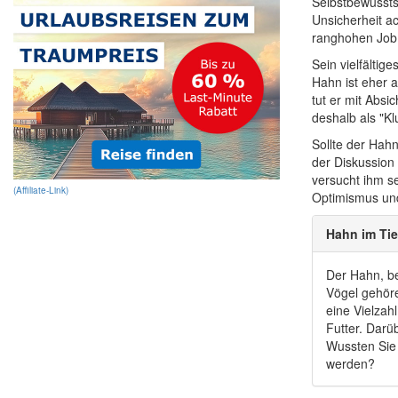
Selbstbewussts
Unsicherheit a
ranghohen Job 
Sein vielfältig
Hahn ist eher 
tut er mit Abs
deshalb als "Kl
Sollte der Hahn
der Diskussion
versucht ihm s
(Affiliate-Link)
Optimismus und
Hahn im Tie
Der Hahn, be
Vögel gehöre
eine Vielzah
Futter. Darü
Wussten Sie
werden?