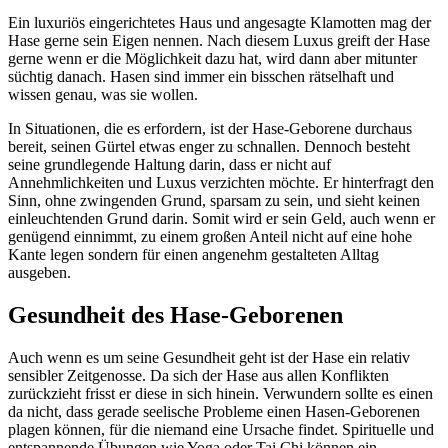
Ein luxuriös eingerichtetes Haus und angesagte Klamotten mag der
Hase gerne sein Eigen nennen. Nach diesem Luxus greift der Hase
gerne wenn er die Möglichkeit dazu hat, wird dann aber mitunter
süchtig danach. Hasen sind immer ein bisschen rätselhaft und
wissen genau, was sie wollen.
In Situationen, die es erfordern, ist der Hase-Geborene durchaus
bereit, seinen Gürtel etwas enger zu schnallen. Dennoch besteht
seine grundlegende Haltung darin, dass er nicht auf
Annehmlichkeiten und Luxus verzichten möchte. Er hinterfragt den
Sinn, ohne zwingenden Grund, sparsam zu sein, und sieht keinen
einleuchtenden Grund darin. Somit wird er sein Geld, auch wenn er
genügend einnimmt, zu einem großen Anteil nicht auf eine hohe
Kante legen sondern für einen angenehm gestalteten Alltag
ausgeben.
Gesundheit des Hase-Geborenen
Auch wenn es um seine Gesundheit geht ist der Hase ein relativ
sensibler Zeitgenosse. Da sich der Hase aus allen Konflikten
zurückzieht frisst er diese in sich hinein. Verwundern sollte es einen
da nicht, dass gerade seelische Probleme einen Hasen-Geborenen
plagen können, für die niemand eine Ursache findet. Spirituelle und
entspannende Übungen wie Yoga oder Tai Chi können ein