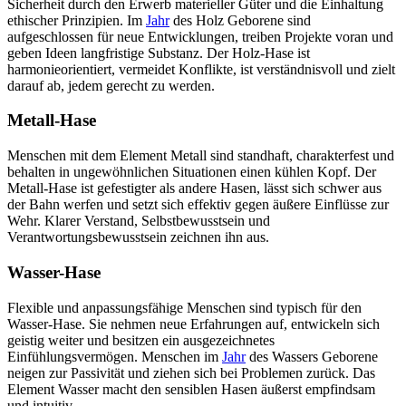
Sicherheit durch den Erwerb materieller Güter und die Einhaltung
ethischer Prinzipien. Im
Jahr
des Holz Geborene sind
aufgeschlossen für neue Entwicklungen, treiben Projekte voran und
geben Ideen langfristige Substanz. Der Holz-Hase ist
harmonieorientiert, vermeidet Konflikte, ist verständnisvoll und zielt
darauf ab, jedem gerecht zu werden.
Metall-Hase
Menschen mit dem Element Metall sind standhaft, charakterfest und
behalten in ungewöhnlichen Situationen einen kühlen Kopf. Der
Metall-Hase ist gefestigter als andere Hasen, lässt sich schwer aus
der Bahn werfen und setzt sich effektiv gegen äußere Einflüsse zur
Wehr. Klarer Verstand, Selbstbewusstsein und
Verantwortungsbewusstsein zeichnen ihn aus.
Wasser-Hase
Flexible und anpassungsfähige Menschen sind typisch für den
Wasser-Hase. Sie nehmen neue Erfahrungen auf, entwickeln sich
geistig weiter und besitzen ein ausgezeichnetes
Einfühlungsvermögen. Menschen im
Jahr
des Wassers Geborene
neigen zur Passivität und ziehen sich bei Problemen zurück. Das
Element Wasser macht den sensiblen Hasen äußerst empfindsam
und intuitiv.