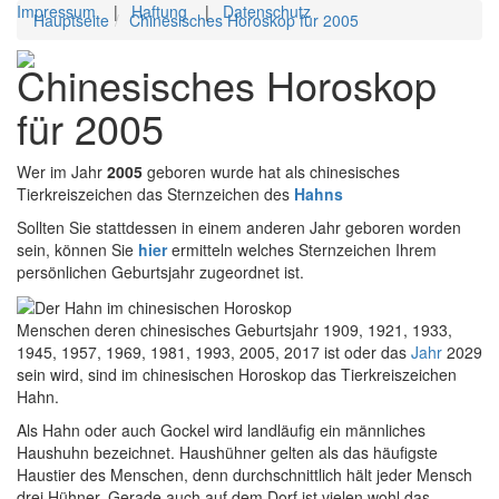
Impressum
|
Haftung
|
Datenschutz
Hauptseite
Chinesisches Horoskop für 2005
Toggl
Chinesisches Horoskop
navig
für 2005
Wer im Jahr
2005
geboren wurde hat als chinesisches
Tierkreiszeichen das Sternzeichen des
Hahns
Sollten Sie stattdessen in einem anderen Jahr geboren worden
sein, können Sie
hier
ermitteln welches Sternzeichen Ihrem
persönlichen Geburtsjahr zugeordnet ist.
Menschen deren chinesisches Geburtsjahr 1909, 1921, 1933,
1945, 1957, 1969, 1981, 1993, 2005, 2017 ist oder das
Jahr
2029
sein wird, sind im chinesischen Horoskop das Tierkreiszeichen
Hahn.
Als Hahn oder auch Gockel wird landläufig ein männliches
Haushuhn bezeichnet. Haushühner gelten als das häufigste
Haustier des Menschen, denn durchschnittlich hält jeder Mensch
drei Hühner. Gerade auch auf dem Dorf ist vielen wohl das