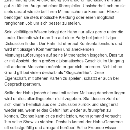
gut zu fühlen. Aufgrund einer überspielten Unsicherheit achten sie
stets darauf wie sie bei ihren Mitmenschen ankommen. Hierzu
benötigen sie stets modische Kleidung oder einen möglichst
ranghohen Job um sich besser zu stellen.
Sein vielfältiges Wissen bringt der Hahn nur allzu gerne unter die
Leute. Deshalb wird man ihn auf einer Party bei jeder hitzigen
Diskussion finden. Der Hahn ist eher auf Konfrontationskurs und
wird mit bissigen Kommentaren und aneckenden
Meinungsäußerungen auf seine Mitmenschen losgehen. Dies tut
er mit Absicht, denn großes diplomatisches Geschick im Umgang
mit anderen Menschen möchte er gar nicht erlernen. Nicht ohne
Grund gilt bei vielen deshalb als "Klugscheißer". Diese
Eigenschaft, mit offenen Karten zu spielen, schätzt er auch bei
Gesprächspartnern.
Sollte der Hahn jedoch einmal mit seiner Meinung daneben liegen
wird er dies allerdings eher nicht zugeben. Stattdessen zieht er
sich klamm heimlich aus der Diskussion zurück und steigt erst
wieder ein, wenn er das Gefühl hat wieder auftrumpfen zu
können. Ebenso kann er es nicht leiden, wenn jemand versucht
ihm seine Show zu stehlen. Deshalb kommt der Hahn-Geborene
oft selbstgefällig und arrogant herüber. Seine Freunde wissen