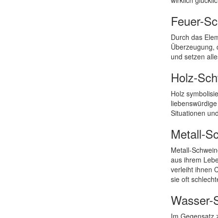
wirklich glückl
Feuer-Sc
Durch das Elem
Überzeugung, d
und setzen alle
Holz-Sch
Holz symbolisi
liebenswürdige
Situationen un
Metall-S
Metall-Schwein
aus ihrem Lebe
verleiht ihnen
sie oft schlecht
Wasser-
Im Gegensatz z