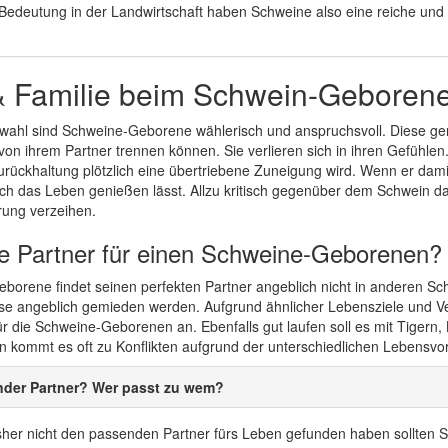
Bedeutung in der Landwirtschaft haben Schweine also eine reiche und vie
& Familie beim Schwein-Geboren
rwahl sind Schweine-Geborene wählerisch und anspruchsvoll. Diese gen
on ihrem Partner trennen können. Sie verlieren sich in ihren Gefühlen.
urückhaltung plötzlich eine übertriebene Zuneigung wird. Wenn er dami
ich das Leben genießen lässt. Allzu kritisch gegenüber dem Schwein d
rung verzeihen.
le Partner für einen Schweine-Geborenen?
borene findet seinen perfekten Partner angeblich nicht in anderen S
ese angeblich gemieden werden. Aufgrund ähnlicher Lebensziele und V
ür die Schweine-Geborenen an. Ebenfalls gut laufen soll es mit Tigern
en kommt es oft zu Konflikten aufgrund der unterschiedlichen Lebensvo
nder Partner? Wer passt zu wem?
her nicht den passenden Partner fürs Leben gefunden haben sollten Si