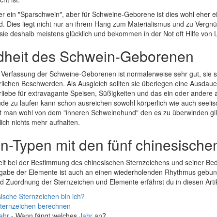
er ein "Sparschwein", aber für Schweine-Geborene ist dies wohl eher
ld. Dies liegt nicht nur an ihrem Hang zum Materialismus und zu Verg
 sie deshalb meistens glücklich und bekommen in der Not oft Hilfe von
heit des Schwein-Geborenen
e Verfassung der Schweine-Geborenen ist normalerweise sehr gut, sie s
rlichen Beschwerden. Als Ausgleich sollten sie überlegen eine Ausdauer
rliebe für extravagante Speisen, Süßigkeiten und das ein oder andere 
de zu laufen kann schon ausreichen sowohl körperlich wie auch seelisc
t man wohl von dem "inneren Schweinehund" den es zu überwinden gilt
lich nichts mehr aufhalten.
n-Typen mit den fünf chinesisch
it bei der Bestimmung des chinesischen Sternzeichens und seiner Bed
rgabe der Elemente ist auch an einen wiederholenden Rhythmus gebun
 Zuordnung der Sternzeichen und Elemente erfährst du in diesen Arti
ische Sternzeichen bin ich?
Sternzeichen berechnen
ahr
- Wann fängt welches
Jahr
an?