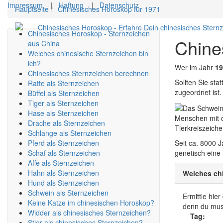
Impressum
|
Haftung
|
Datenschutz
Hauptseite
Chinesisches Horoskop für 1971
Chinesisches Horoskop - Erfahre Dein chinesisches Stern
Chinesisches Horoskop - Sternzeichen
Chine
aus China
Welches chinesische Sternzeichen bin
ich?
Wer im Jahr
19
Chinesisches Sternzeichen berechnen
Sollten Sie st
Ratte als Sternzeichen
zugeordnet ist.
Büffel als Sternzeichen
Tiger als Sternzeichen
Hase als Sternzeichen
Menschen mit c
Drache als Sternzeichen
Tierkreiszeich
Schlange als Sternzeichen
Pferd als Sternzeichen
Seit ca. 8000
Schaf als Sternzeichen
genetisch eine
Affe als Sternzeichen
Hahn als Sternzeichen
Welches chi
Hund als Sternzeichen
Schwein als Sternzeichen
Ermittle hie
Keine Katze im chinesischen Horoskop?
denn du muss
Widder als chinesisches Sternzeichen?
Tag:
Stier als chinesisches Sternzeichen?