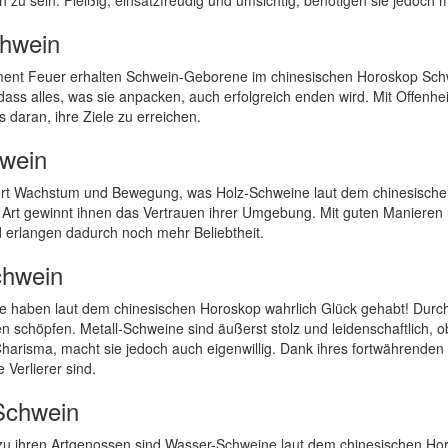
ich zu sein. Fleißig, einsatzfreudig und umsichtig, benötigen sie jed
hwein
ent Feuer erhalten Schwein-Geborene im chinesischen Horoskop Schwu
ass alles, was sie anpacken, auch erfolgreich enden wird. Mit Offenh
s daran, ihre Ziele zu erreichen.
wein
ert Wachstum und Bewegung, was Holz-Schweine laut dem chinesische
 Art gewinnt ihnen das Vertrauen ihrer Umgebung. Mit guten Manieren
d erlangen dadurch noch mehr Beliebtheit.
chwein
e haben laut dem chinesischen Horoskop wahrlich Glück gehabt! Durch 
n schöpfen. Metall-Schweine sind äußerst stolz und leidenschaftlich, 
 Charisma, macht sie jedoch auch eigenwillig. Dank ihres fortwährende
e Verlierer sind.
Schwein
u ihren Artgenossen sind Wasser-Schweine laut dem chinesischen Horosk