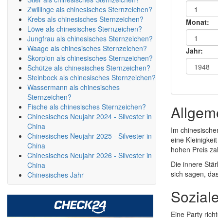
Zwillinge als chinesisches Sternzeichen?
Krebs als chinesisches Sternzeichen?
Monat:
Löwe als chinesisches Sternzeichen?
Jungfrau als chinesisches Sternzeichen?
Waage als chinesisches Sternzeichen?
Jahr:
Skorpion als chinesisches Sternzeichen?
Schütze als chinesisches Sternzeichen?
Steinbock als chinesisches Sternzeichen?
Wassermann als chinesisches
Sternzeichen?
Fische als chinesisches Sternzeichen?
Allgem
Chinesisches Neujahr 2024 - Silvester in
China
Im chinesischen
Chinesisches Neujahr 2025 - Silvester in
eine Kleinigke
China
hohen Preis zah
Chinesisches Neujahr 2026 - Silvester in
Die innere Stär
China
sich sagen, da
Chinesisches Jahr
Sozial
Eine Party ric