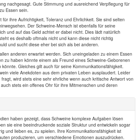
ahlung nachgesagt. Gute Stimmung und ausreichend Verpflegung für
zu Essen sein.
ihre Aufrichtigkeit, Toleranz und Ehrlichkeit. Sie sind selten
inwegsehen. Der Schweine-Mensch ist ebenfalls für seine
ch und auf das Geld achtet er dabei nicht. Dies lädt natürlich
eht es deshalb oftmals nicht und kann diese nicht richtig
huld und sucht diese eher bei sich als bei anderen.
on allen anderen erwartet werden. Sich uneingeladen zu einem Essen
eten zu haben könnte einem als Freund eines Schweine-Geborenen
könnte. Gleiches gilt auch für seine Kommunikationsfähigkeit.
hwein viele Anekdoten aus dem privaten Leben ausplaudert. Leider
agt, wird stets eine sehr ehrliche wenn auch kritische Antwort von
uch stets ein offenes Ohr für ihre Mitmenschen und deren
Studien haben gezeigt, dass Schweine komplexe Aufgaben lösen
en sie eine beeindruckende soziale Struktur und entwickeln sogar
 und lieben es, zu spielen. Ihre Kommunikationsfähigkeit ist
lauten produzieren, um verschiedene Emotionen auszudrücken.