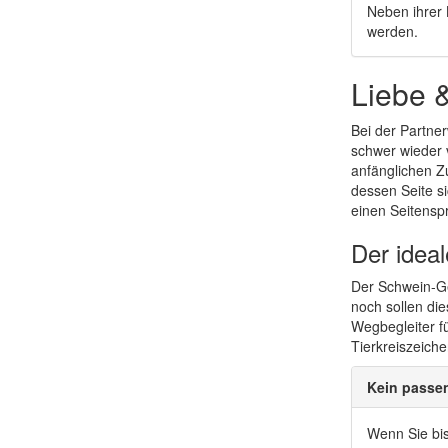
Neben ihrer 
werden.
Liebe 
Bei der Partne
schwer wieder v
anfänglichen Z
dessen Seite s
einen Seitensp
Der idea
Der Schwein-Ge
noch sollen di
Wegbegleiter f
Tierkreiszeich
Kein passe
Wenn Sie bis