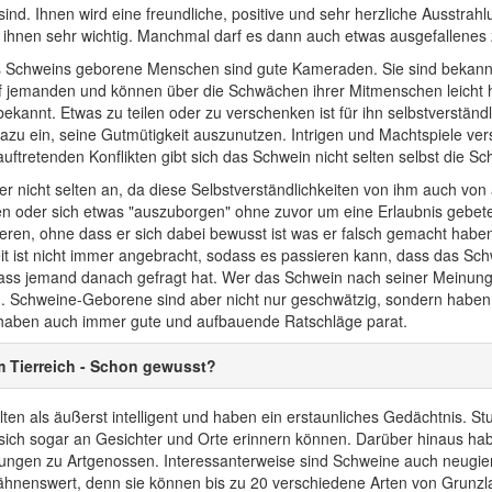
sind. Ihnen wird eine freundliche, positive und sehr herzliche Ausstr
d ihnen sehr wichtig. Manchmal darf es dann auch etwas ausgefallenes 
Schweins geborene Menschen sind gute Kameraden. Sie sind bekannt für 
f jemanden und können über die Schwächen ihrer Mitmenschen leicht h
ekannt. Etwas zu teilen oder zu verschenken ist für ihn selbstverständli
zu ein, seine Gutmütigkeit auszunutzen. Intrigen und Machtspiele verst
uftretenden Konflikten gibt sich das Schwein nicht selten selbst die Sc
 er nicht selten an, da diese Selbstverständlichkeiten von ihm auch v
en oder sich etwas "auszuborgen" ohne zuvor um eine Erlaubnis geb
eren, ohne dass er sich dabei bewusst ist was er falsch gemacht haben 
eit ist nicht immer angebracht, sodass es passieren kann, dass das Sc
ass jemand danach gefragt hat. Wer das Schwein nach seiner Meinung fr
Schweine-Geborene sind aber nicht nur geschwätzig, sondern haben a
haben auch immer gute und aufbauende Ratschläge parat.
 Tierreich - Schon gewusst?
ten als äußerst intelligent und haben ein erstaunliches Gedächtnis. 
ich sogar an Gesichter und Orte erinnern können. Darüber hinaus hab
ngen zu Artgenossen. Interessanterweise sind Schweine auch neugierig
wähnenswert, denn sie können bis zu 20 verschiedene Arten von Grunz