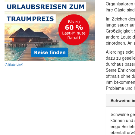
Organisatoren 
ihre Gäste sin
Im Zeichen des 
lange sauer au
Großzügigkeit b
andere Leute da
einordnen. An a
Allerdings eckt
dazu zu gesell
durchaus passi
(Affiliate-Link)
Seine Ehrlichk
oftmals ohne d
ihm bekommen. 
Probleme und 
Schweine im
Schweine gel
können und s
enge Beziehu
ebenfall er