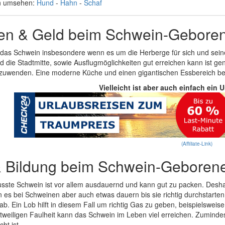
n umsehen:
Hund
-
Hahn
-
Schaf
en & Geld beim Schwein-Gebore
 das Schwein insbesondere wenn es um die Herberge für sich und sein
d die Stadtmitte, sowie Ausflugmöglichkeiten gut erreichen kann ist ge
nzuwenden. Eine moderne Küche und einen gigantischen Essbereich benö
Vielleicht ist aber auch einfach ein 
(Affiliate-Link)
& Bildung beim Schwein-Geboren
usste Schwein ist vor allem ausdauernd und kann gut zu packen. Deshal
es bei Schweinen aber auch etwas dauern bis sie richtig durchstarten
b. Ein Lob hilft in diesem Fall um richtig Gas zu geben, beispielsweise
itweiligen Faulheit kann das Schwein im Leben viel erreichen. Zumindes
cht ist.