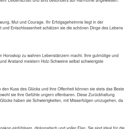
och mehr Leidenschaft und sind besonders auf Harmonie angewiesen.
ng, Mut und Courage. Ihr Erfolgsgeheimnis liegt in der
eit und Entschlossenheit schätzen sie die schönen Dinge des Lebens
n Horoskop zu wahren Lebenstänzern macht. Ihre gutmütige und
 und Anstand meistern Holz-Schweine selbst schwierigste
den Kuss des Glücks und ihre Offenheit können sie stets das Beste
obwohl sie ihre Gefühle ungern offenbaren. Diese Zurückhaltung
n Glücks haben sie Schwierigkeiten, mit Misserfolgen umzugehen, da
op einfühlsam, diplomatisch und voller Elan. Sie sind ideal für die