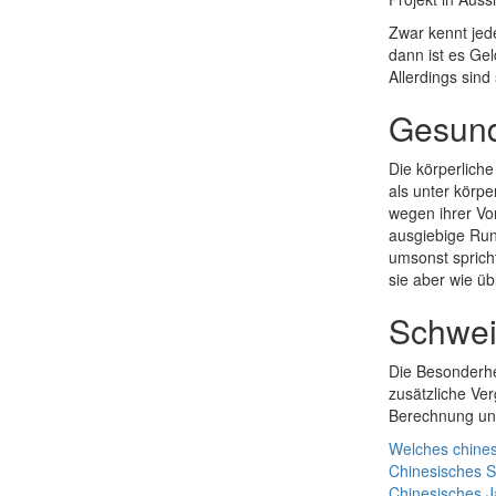
Zwar kennt jed
dann ist es Ge
Allerdings sind
Gesund
Die körperlich
als unter körpe
wegen ihrer Vo
ausgiebige Run
umsonst sprich
sie aber wie üb
Schwei
Die Besonderhe
zusätzliche Ve
Berechnung und
Welches chines
Chinesisches 
Chinesisches
J