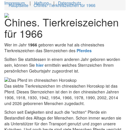
Impressum
|
Haftung
|
Datenschutz
Hauptseite
Chines. Tierkreiszeichen für 1966
Toggl
Chines. Tierkreiszeichen
navig
für 1966
Wer im Jahr
1966
geboren wurde hat als chinesisches
Tierkreiszeichen das Sternzeichen des
Pferdes
Sollten Sie stattdessen in einem anderen Jahr geboren worden
sein, können Sie
hier
ermitteln welches Sternzeichen Ihrem
persönlichen Geburtsjahr zugeordnet ist.
Das siebte Tierkreiszeichen im chinesischen Horoskop ist das
Pferd. Dieses Sternzeichen ist den in den chinesischen Jahren
1906, 1918, 1930, 1942, 1954, 1966, 1978, 1990, 2002, 2014
und 2026 geborenen Menschen zugedacht.
Schon seit Ewigkeiten sind auch die "echten" Pferde ein
Bestandteil des Alltags der Menschen. Schon immer wurden sie
als Unterstützer für den Transport genutzt und zogen unsere
Kutschen. Und noch heute sind viele Menschen Pferde-verrückt