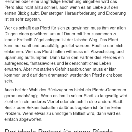
Heiraten oder eine langfristige Beziehung eingehen wird das
Pferd also nicht allzu schnell, auch wenn es an Liebe auf den
ersten Blick glaubt. Der stetigen Herausforderung und Eroberung
ist es sehr zugetan.
Wer es schafft das Pferd für sich zu gewinnen muss ihm vor allen
Dingen eines gewähren um auf Dauer mit ihm zusammen zu
leben: Freiheit! Zügel anlegen ist der falsche Weg. Das Pferd
kann nur sanft und unauffällig geleitet werden. Routine darf nicht
einkehren. Wer das Pferd halten will muss mit Abwechslung und
Spannung auftrumpfen. Dann kann den Partner des Pferdes ein
aufregendes, fantasievolles und leidenschaftliches Leben
erwarten. Aber mit starken Gefühlsausbrüchen muss er klar
kommen und darf dem dramatisch werdenden Pferd nicht böse
sein.
Auch bei der Wahl des Rückzugortes bleibt ein Pferde-Geborener
gerne unabhängig. Wenn es ihm in seiner Stadt zu langweilig wird
zieht er in ein anderes Viertel oder einfach in eine andere Stadt.
Besitz oder Bekanntschaften dafür aufzugeben ist für ihn keine
Problem. Wenn etwas zu unnötigem Ballast wird, dann wird es
einfach abgeworfen.
Der ideale Partner für einen Pferde-