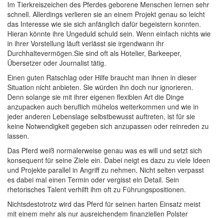
Im Tierkreiszeichen des Pferdes geborene Menschen lernen sehr
schnell. Allerdings verlieren sie an einem Projekt genau so leicht
das Interesse wie sie sich anfänglich dafür begeistern konnten.
Hieran könnte ihre Ungeduld schuld sein. Wenn einfach nichts wie
in ihrer Vorstellung läuft verlässt sie irgendwann ihr
Durchhaltevermögen.Sie sind oft als Hotelier, Barkeeper,
Übersetzer oder Journalist tätig.
Einen guten Ratschlag oder Hilfe braucht man ihnen in dieser
Situation nicht anbieten. Sie würden ihn doch nur ignorieren.
Denn solange sie mit ihrer eigenen flexiblen Art die Dinge
anzupacken auch beruflich mühelos weiterkommen und wie in
jeder anderen Lebenslage selbstbewusst auftreten, ist für sie
keine Notwendigkeit gegeben sich anzupassen oder reinreden zu
lassen.
Das Pferd weiß normalerweise genau was es will und setzt sich
konsequent für seine Ziele ein. Dabei neigt es dazu zu viele Ideen
und Projekte parallel in Angriff zu nehmen. Nicht selten verpasst
es dabei mal einen Termin oder vergisst ein Detail. Sein
rhetorisches Talent verhilft ihm oft zu Führungspositionen.
Nichtsdestotrotz wird das Pferd für seinen harten Einsatz meist
mit einem mehr als nur ausreichendem finanziellen Polster