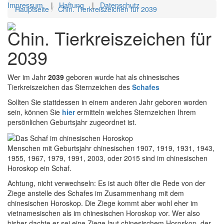
Impressum
|
Haftung
|
Datenschutz
Hauptseite
Chin. Tierkreiszeichen für 2039
Toggl
Chin. Tierkreiszeichen für
navig
2039
Wer im Jahr
2039
geboren wurde hat als chinesisches
Tierkreiszeichen das Sternzeichen des
Schafes
Sollten Sie stattdessen in einem anderen Jahr geboren worden
sein, können Sie
hier
ermitteln welches Sternzeichen Ihrem
persönlichen Geburtsjahr zugeordnet ist.
Menschen mit Geburtsjahr chinesischen 1907, 1919, 1931, 1943,
1955, 1967, 1979, 1991, 2003, oder 2015 sind im chinesischen
Horoskop ein Schaf.
Achtung, nicht verwechseln: Es ist auch öfter die Rede von der
Ziege anstelle des Schafes im Zusammenhang mit dem
chinesischen Horoskop. Die Ziege kommt aber wohl eher im
vietnamesischen als im chinesischen Horoskop vor. Wer also
bisher dachte er sei eine Ziege laut chinesischem Horoskop, der