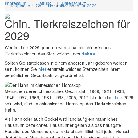
Impressum
|
Haftung
|
Datenschutz
Hauptseite
Chin. Tierkreiszeichen für 2029
Toggl
Chin. Tierkreiszeichen für
navig
2029
Wer im Jahr
2029
geboren wurde hat als chinesisches
Tierkreiszeichen das Sternzeichen des
Hahns
Sollten Sie stattdessen in einem anderen Jahr geboren worden
sein, können Sie
hier
ermitteln welches Sternzeichen Ihrem
persönlichen Geburtsjahr zugeordnet ist.
Menschen deren chinesisches Geburtsjahr 1909, 1921, 1933,
1945, 1957, 1969, 1981, 1993, 2005, 2017 ist oder das
Jahr
2029
sein wird, sind im chinesischen Horoskop das Tierkreiszeichen
Hahn.
Als Hahn oder auch Gockel wird landläufig ein männliches
Haushuhn bezeichnet. Haushühner gelten als das häufigste
Haustier des Menschen, denn durchschnittlich hält jeder Mensch
drei Hühner. Gerade auch auf dem Dorf ist vielen wohl das