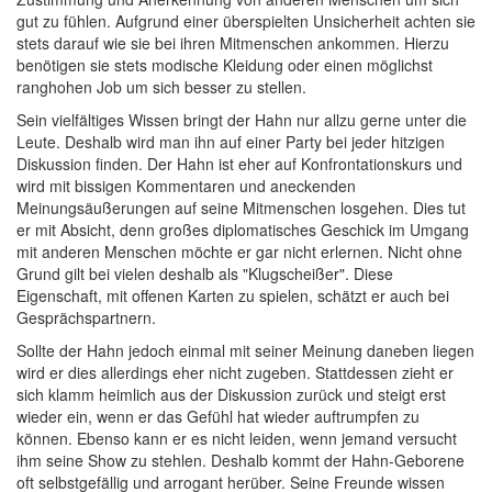
gut zu fühlen. Aufgrund einer überspielten Unsicherheit achten sie
stets darauf wie sie bei ihren Mitmenschen ankommen. Hierzu
benötigen sie stets modische Kleidung oder einen möglichst
ranghohen Job um sich besser zu stellen.
Sein vielfältiges Wissen bringt der Hahn nur allzu gerne unter die
Leute. Deshalb wird man ihn auf einer Party bei jeder hitzigen
Diskussion finden. Der Hahn ist eher auf Konfrontationskurs und
wird mit bissigen Kommentaren und aneckenden
Meinungsäußerungen auf seine Mitmenschen losgehen. Dies tut
er mit Absicht, denn großes diplomatisches Geschick im Umgang
mit anderen Menschen möchte er gar nicht erlernen. Nicht ohne
Grund gilt bei vielen deshalb als "Klugscheißer". Diese
Eigenschaft, mit offenen Karten zu spielen, schätzt er auch bei
Gesprächspartnern.
Sollte der Hahn jedoch einmal mit seiner Meinung daneben liegen
wird er dies allerdings eher nicht zugeben. Stattdessen zieht er
sich klamm heimlich aus der Diskussion zurück und steigt erst
wieder ein, wenn er das Gefühl hat wieder auftrumpfen zu
können. Ebenso kann er es nicht leiden, wenn jemand versucht
ihm seine Show zu stehlen. Deshalb kommt der Hahn-Geborene
oft selbstgefällig und arrogant herüber. Seine Freunde wissen