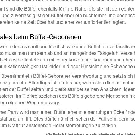
t sind die Büffel ebenfalls für ihre Ruhe, die sie mit den echte
g und zuverlässig ist der Büffel eher ein nüchterner und bodens
reien keine Zeit über hat und eher vernunftorientiert agiert.
ales beim Büffel-Geborenen
enn der als sanft und friedlich wirkende Büffel ein verlässliche
 so muss man ihm sein ab und an mangelndes Taktgefühl verzei
lschaos berichtet kann mit einer kurzen und knappen und eher
ikationsfähigkeit ist leider in dieser Hinsicht eine Schwäche 
 übernimmt ein Büffel-Geborener Verantwortung und setzt sich 
inzipien ein. Allerdings tut er dies nur, wenn sich dies mit se
tiert der Büffel selten und bleibt stur bei seinen Ansichten. 
essieren im Tierkreiszeichen des Büffels geborene Menschen mei
hrem eigenen Weg unterwegs.
ner Party wird man einen Büffel eher in einer ruhigen Ecke fin
taltung antrifft. Dies dürfte nämlich selten der Fall sein, denn 
r um Kraft für anstehende Herausforderungen zu tanken.
Vielleicht ist aber auch einfach ein Url