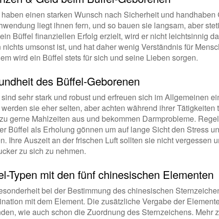
l haben einen starken Wunsch nach Sicherheit und handhaben
wendung liegt ihnen fern, und so bauen sie langsam, aber stetig 
in Büffel finanziellen Erfolg erzielt, wird er nicht leichtsinnig
 nichts umsonst ist, und hat daher wenig Verständnis für Mens
em wird ein Büffel stets für sich und seine Lieben sorgen.
ndheit des Büffel-Geborenen
 sind sehr stark und robust und erfreuen sich im Allgemeinen e
werden sie eher selten, aber achten während ihrer Tätigkeiten 
llzu gerne Mahlzeiten aus und bekommen Darmprobleme. Regel
der Büffel als Erholung gönnen um auf lange Sicht den Stress u
. Ihre Auszeit an der frischen Luft sollten sie nicht vergessen 
Zucker zu sich zu nehmen.
el-Typen mit den fünf chinesischen Elementen
esonderheit bei der Bestimmung des chinesischen Sternzeichen
nation mit dem Element. Die zusätzliche Vergabe der Element
den, wie auch schon die Zuordnung des Sternzeichens. Mehr 