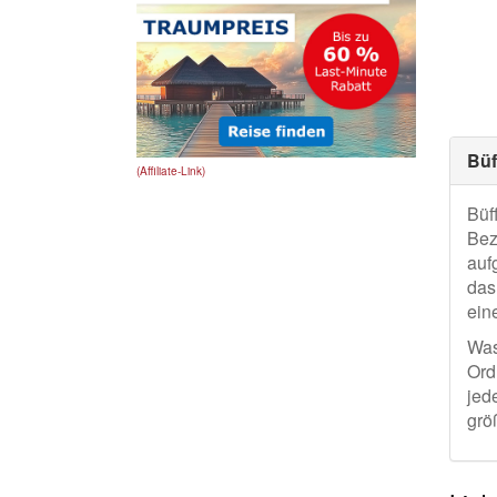
Büf
(Affiliate-Link)
Büf
Bez
auf
das
ein
Was
Ord
jed
grö