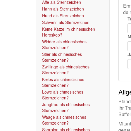
Affe als Sternzeichen
Erm
Hahn als Sternzeichen
dei
Hund als Sternzeichen
T
Schwein als Sternzeichen
Keine Katze im chinesischen
Horoskop?
M
Widder als chinesisches
Sternzeichen?
J
Stier als chinesisches
Sternzeichen?
Zwillinge als chinesisches
Sternzeichen?
Krebs als chinesisches
Sternzeichen?
Allg
Löwe als chinesisches
Sternzeichen?
Standh
Jungfrau als chinesisches
Ihr Tr
Sternzeichen?
Büffe
Waage als chinesisches
Sternzeichen?
Mitunt
Skorpion als chinesisches
genaue