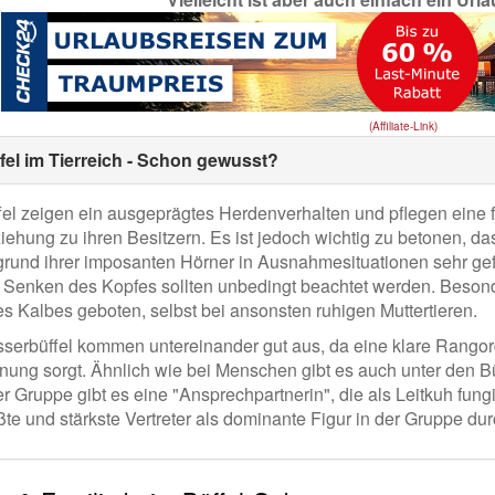
(Affiliate-Link)
fel im Tierreich - Schon gewusst?
fel zeigen ein ausgeprägtes Herdenverhalten und pflegen eine 
iehung zu ihren Besitzern. Es ist jedoch wichtig zu betonen, das
grund ihrer imposanten Hörner in Ausnahmesituationen sehr gef
 Senken des Kopfes sollten unbedingt beachtet werden. Besonde
es Kalbes geboten, selbst bei ansonsten ruhigen Muttertieren.
serbüffel kommen untereinander gut aus, da eine klare Rangord
nung sorgt. Ähnlich wie bei Menschen gibt es auch unter den Bü
er Gruppe gibt es eine "Ansprechpartnerin", die als Leitkuh fungi
ßte und stärkste Vertreter als dominante Figur in der Gruppe dur