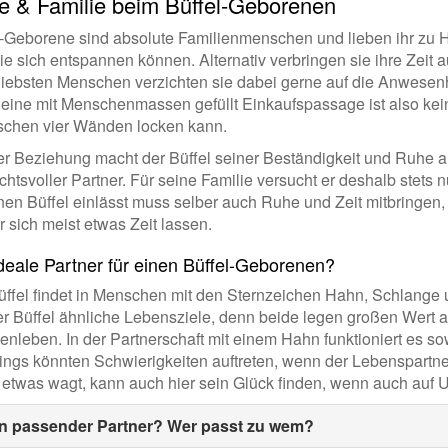
e & Familie beim Büffel-Geborenen
l-Geborene sind absolute Familienmenschen und lieben ihr zu 
e sich entspannen können. Alternativ verbringen sie ihre Zeit 
 liebsten Menschen verzichten sie dabei gerne auf die Anwes
 eine mit Menschenmassen gefüllt Einkaufspassage ist also kei
schen vier Wänden locken kann.
er Beziehung macht der Büffel seiner Beständigkeit und Ruhe all
chtsvoller Partner. Für seine Familie versucht er deshalb stets 
nen Büffel einlässt muss selber auch Ruhe und Zeit mitbringen, 
r sich meist etwas Zeit lassen.
deale Partner für einen Büffel-Geborenen?
üffel findet in Menschen mit den Sternzeichen Hahn, Schlange u
der Büffel ähnliche Lebensziele, denn beide legen großen Wert 
enleben. In der Partnerschaft mit einem Hahn funktioniert es so
dings könnten Schwierigkeiten auftreten, wenn der Lebenspartne
 etwas wagt, kann auch hier sein Glück finden, wenn auch auf
n passender Partner? Wer passt zu wem?