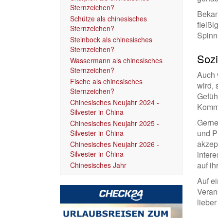
Sternzeichen?
Bekann
Schütze als chinesisches
fleißi
Sternzeichen?
Spinne
Steinbock als chinesisches
Sternzeichen?
Sozi
Wassermann als chinesisches
Sternzeichen?
Auch w
Fische als chinesisches
wird,
Sternzeichen?
Gefüh
Chinesisches Neujahr 2024 -
Kommun
Silvester in China
Gerne
Chinesisches Neujahr 2025 -
und Pr
Silvester in China
akzep
Chinesisches Neujahr 2026 -
Silvester in China
inter
auf i
Chinesisches Jahr
Auf ei
Verans
liebe