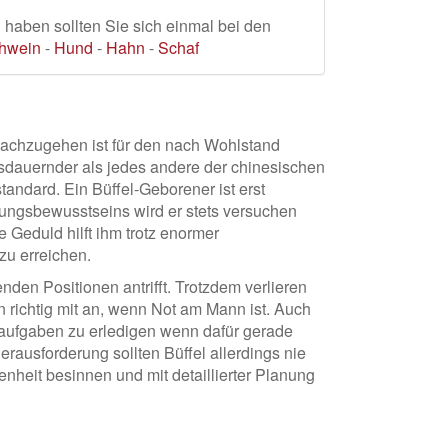
haben sollten Sie sich einmal bei den
hwein
-
Hund
-
Hahn
-
Schaf
nachzugehen ist für den nach Wohlstand
usdauernder als jedes andere der chinesischen
andard. Ein Büffel-Geborener ist erst
tungsbewusstseins wird er stets versuchen
e Geduld hilft ihm trotz enormer
zu erreichen.
nden Positionen antrifft. Trotzdem verlieren
n richtig mit an, wenn Not am Mann ist. Auch
enaufgaben zu erledigen wenn dafür gerade
rausforderung sollten Büffel allerdings nie
senheit besinnen und mit detaillierter Planung