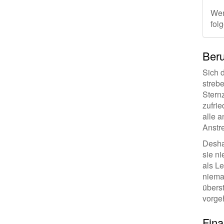
Wen
fol
Beru
Sich 
streb
Stern
zufri
alle a
Anstr
Deshal
sie n
als L
nieman
überst
vorge
Fina