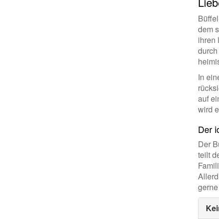
Lieb
Büffe
dem si
ihren
durch
heimi
In ein
rücksi
auf ei
wird e
Der i
Der B
teilt 
Famili
Aller
gerne
Kei