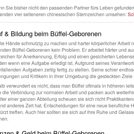
n Sie bisher nicht den passenden Partner fürs Leben gefunden 
genden vier selteneren chinesischen Sternzeichen umsehen:
Sc
f & Bildung beim Büffel-Geborenen
die Hände schmutzig zu machen und harter körperlicher Arbeit 
enden Büffel-Geborenen kein Problem. Er arbeitet härter und a
zeichen für Anerkennung, Erfolg und einen gesicherten Lebensst
eden wenn eine Aufgabe erledigt ist. Aufgrund seines Verantwor
nfallenden Aufgaben zeitig fertig zu stellen. Seine schier endlos
engungen und Kritikern in ihrer Umgebung die gesteckten Ziele 
b verwundert es nicht, dass man Büffel oftmals in höheren leite
ie die Verbindung zur normalen Arbeit und packen auch weiterhi
eiter einer ganzen Abteilung scheuen sie sich nicht Praktikant
d anderes Zeit hat. Entscheidungen für eine neue berufliche He
ürzt treffen. Auch hier sollten sie sich auf ihre Ruhe und Gelas
hen.
nzen & Geld beim Büffel-Geborenen