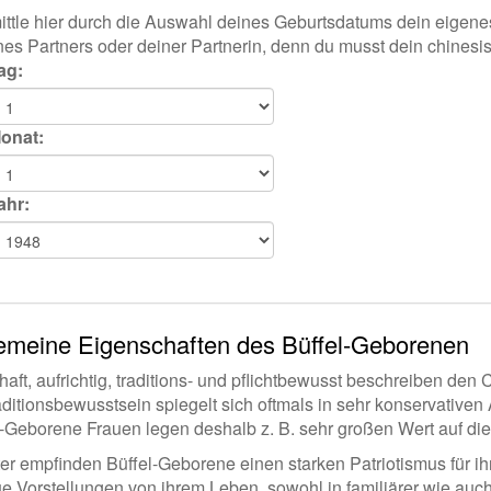
ittle hier durch die Auswahl deines Geburtsdatums dein eigen
nes Partners oder deiner Partnerin, denn du musst dein chinesi
ag:
onat:
ahr:
emeine Eigenschaften des Büffel-Geborenen
aft, aufrichtig, traditions- und pflichtbewusst beschreiben den
aditionsbewusstsein spiegelt sich oftmals in sehr konservative
l-Geborene Frauen legen deshalb z. B. sehr großen Wert auf die
er empfinden Büffel-Geborene einen starken Patriotismus für ih
 Vorstellungen von ihrem Leben, sowohl in familiärer wie auch 