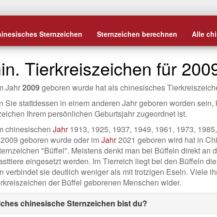
hinesisches Sternzeichen
Sternzeichen berechnen
Alle ch
in. Tierkreiszeichen für 200
m Jahr
2009
geboren wurde hat als chinesisches Tierkreiszeic
en Sie stattdessen in einem anderen Jahr geboren worden sein,
zeichen Ihrem persönlichen Geburtsjahr zugeordnet ist.
m chinesischen
Jahr
1913, 1925, 1937, 1949, 1961, 1973, 1985,
 2009 geboren wurde oder im
Jahr
2021 geboren wird hat in Ch
ernzeichen "Büffel". Meistens denkt man bei Büffeln direkt an 
sttiere eingesetzt werden. Im Tierreich liegt bei den Büffeln d
n verbindet sie deutlich weniger als mit trotzigen Eseln. Viele 
erkreiszeichen der Büffel geborenen Menschen wider.
ches chinesische Sternzeichen bist du?