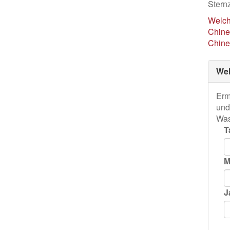
Sternz
Welch
Chine
Chine
Wel
Erm
und
Was
T
M
J