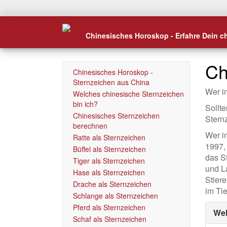
Chinesisches Horoskop - Erfahre Dein c
Ch
Chinesisches Horoskop -
Sternzeichen aus China
Wer i
Welches chinesische Sternzeichen
bin ich?
Sollt
Chinesisches Sternzeichen
Stern
berechnen
Wer i
Ratte als Sternzeichen
1997,
Büffel als Sternzeichen
das St
Tiger als Sternzeichen
und La
Hase als Sternzeichen
Stiere
Drache als Sternzeichen
im Ti
Schlange als Sternzeichen
Pferd als Sternzeichen
Wel
Schaf als Sternzeichen