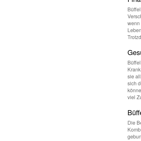
Büffe
Versch
wenn e
Leben
Trotzd
Gesu
Büffel
Krank 
sie a
sich 
können
viel 
Büff
Die B
Kombi
gebun