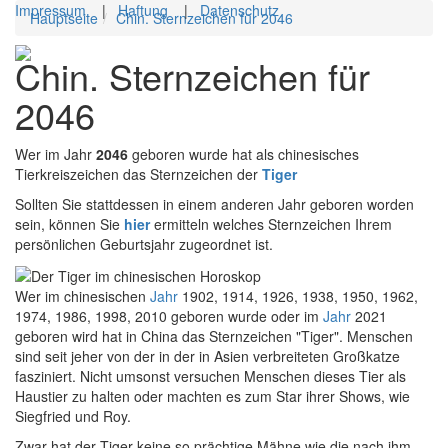
Impressum
|
Haftung
|
Datenschutz
Hauptseite
Chin. Sternzeichen für 2046
Toggl
Chin. Sternzeichen für
navig
2046
Wer im Jahr
2046
geboren wurde hat als chinesisches
Tierkreiszeichen das Sternzeichen der
Tiger
Sollten Sie stattdessen in einem anderen Jahr geboren worden
sein, können Sie
hier
ermitteln welches Sternzeichen Ihrem
persönlichen Geburtsjahr zugeordnet ist.
Wer im chinesischen
Jahr
1902, 1914, 1926, 1938, 1950, 1962,
1974, 1986, 1998, 2010 geboren wurde oder im
Jahr
2021
geboren wird hat in China das Sternzeichen "Tiger". Menschen
sind seit jeher von der in der in Asien verbreiteten Großkatze
fasziniert. Nicht umsonst versuchen Menschen dieses Tier als
Haustier zu halten oder machten es zum Star ihrer Shows, wie
Siegfried und Roy.
Zwar hat der Tiger keine so prächtige Mähne wie die nach ihm