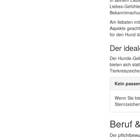
In seinem Lieb
Liebes-Gefühle 
Bekanntmachung
Am liebsten mö
Aspekte geacht
für den Hund da
Der idea
Der Hunde-Gebo
bieten sich st
Tierkreiszeich
Kein passe
Wenn Sie bis
Sternzeiche
Beruf 
Der pflichtbew