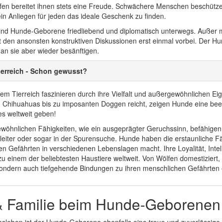
fen bereitet ihnen stets eine Freude. Schwächere Menschen beschützen
in Anliegen für jeden das ideale Geschenk zu finden.
sind Hunde-Geborene friedliebend und diplomatisch unterwegs. Außer ma
it den ansonsten konstruktiven Diskussionen erst einmal vorbei. Der Hun
an sie aber wieder besänftigen.
erreich - Schon gewusst?
m Tierreich faszinieren durch ihre Vielfalt und außergewöhnlichen Eig
 Chihuahuas bis zu imposanten Doggen reicht, zeigen Hunde eine beei
es weltweit geben!
wöhnlichen Fähigkeiten, wie ein ausgeprägter Geruchssinn, befähigen 
eiter oder sogar in der Spurensuche. Hunde haben die erstaunliche F
n Gefährten in verschiedenen Lebenslagen macht. Ihre Loyalität, Int
u einem der beliebtesten Haustiere weltweit. Von Wölfen domestiziert
sondern auch tiefgehende Bindungen zu ihren menschlichen Gefährten e
& Familie beim Hunde-Geborenen