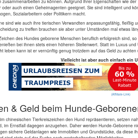
n zusammenarbeiten zu können. Aufgrund ihrer Eigenschaften wie der Di
r oder auch einen Geheimagenten geeignet. Sie sind intelligent und kö
ogen, Sozialarbeitern oder Politikern macht.
 sind wie auch ihre tierischen Verwandten anpassungsfähig, fleißig un
cheidung zu treffen brauchen sie aber unter Umständen mal etwas länge
eichen des Hundes geborene Menschen beruflich erfolgreich sind, so i
enießen bei ihnen stets einen höheren Stellenwert. Statt im Luxus un
cht leben kann ist er vernünftig genug trotzdem auf das Geld zu achten 
Vielleicht ist aber auch einfach ein 
(Affiliate-Link)
en & Geld beim Hunde-Geborene
im chinesischen Tierkreiszeichen den Hund repräsentieren, setzen nah
nd, im Ernstfall dagegen anzugehen. Daher werden Hunde-Geborene niemal
en sichere Geldanlagen wie Immobilien und Grundstücke, da diese ihr
nd sind stets auf der Suche nach werterhaltenden Möglichkeiten.