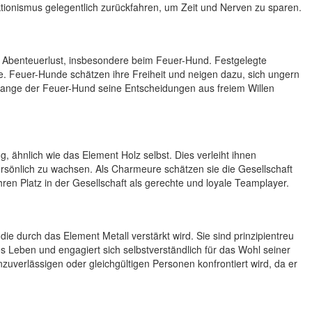
ektionismus gelegentlich zurückfahren, um Zeit und Nerven zu sparen.
 Abenteuerlust, insbesondere beim Feuer-Hund. Festgelegte
te. Feuer-Hunde schätzen ihre Freiheit und neigen dazu, sich ungern
olange der Feuer-Hund seine Entscheidungen aus freiem Willen
hnlich wie das Element Holz selbst. Dies verleiht ihnen
m persönlich zu wachsen. Als Charmeure schätzen sie die Gesellschaft
ren Platz in der Gesellschaft als gerechte und loyale Teamplayer.
ie durch das Element Metall verstärkt wird. Sie sind prinzipientreu
res Leben und engagiert sich selbstverständlich für das Wohl seiner
uverlässigen oder gleichgültigen Personen konfrontiert wird, da er