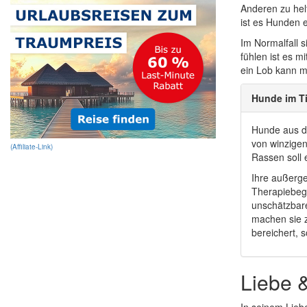
Anderen zu hel
ist es Hunden e
Im Normalfall 
fühlen ist es m
ein Lob kann m
Hunde im Ti
Hunde aus de
von winzigen
(Affiliate-Link)
Rassen soll 
Ihre außerge
Therapiebegl
unschätzbare
machen sie z
bereichert, 
Liebe 