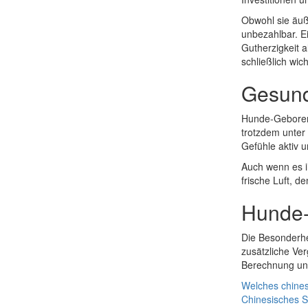
Obwohl sie äuß
unbezahlbar. E
Gutherzigkeit a
schließlich wi
Gesund
Hunde-Geborene
trotzdem unter
Gefühle aktiv 
Auch wenn es i
frische Luft, de
Hunde-
Die Besonderhe
zusätzliche Ve
Berechnung und
Welches chines
Chinesisches 