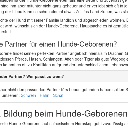
esleben ist der Hunde-Geborene ebenfalls eine treue und zuverlässige 
sind ihm aber mitunter nicht ganz geheuer und er verliebt sich oft in j
 der Liebe kann so schon einmal etwas Zeit ins Land ziehen, was sich
chte der Hund mit seiner Familie ländlich und abgeschieden wohnen. 
et wird, wünscht sich der Hunde-Geborene. Hauptsache es ist gemütlic
rstellt.
le Partner für einen Hunde-Geborenen?
rene findet seinen perfekten Partner angeblich niemals in Drachen-
attdessen Pferde, Hasen, Schlangen, Affen oder Tiger als gute Wegbegl
en kommt es oft zu Konflikten aufgrund der unterschiedlichen Lebensvo
nder Partner? Wer passt zu wem?
her nicht den passenden Partner fürs Leben gefunden haben sollten Si
n umsehen:
Schwein
-
Hahn
-
Schaf
& Bildung beim Hunde-Geborenen
usste Hunde-Geborene laut chinesischem Horoskop geht zuverlässig an