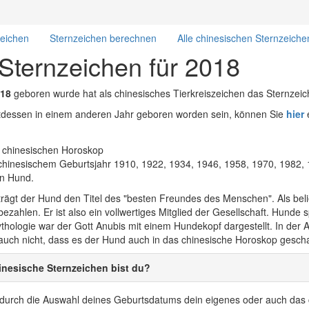
zeichen
Sternzeichen berechnen
Alle chinesischen Sternzeiche
 Sternzeichen für 2018
18
geboren wurde hat als chinesisches Tierkreiszeichen das Sternzei
attdessen in einem anderen Jahr geboren worden sein, können Sie
hier
e
hinesischem Geburtsjahr 1910, 1922, 1934, 1946, 1958, 1970, 1982,
en Hund.
trägt der Hund den Titel des "besten Freundes des Menschen". Als beli
ezahlen. Er ist also ein vollwertiges Mitglied der Gesellschaft. Hunde s
hologie war der Gott Anubis mit einem Hundekopf dargestellt. In der An
uch nicht, dass es der Hund auch in das chinesische Horoskop geschaff
nesische Sternzeichen bist du?
r durch die Auswahl deines Geburtsdatums dein eigenes oder auch das 