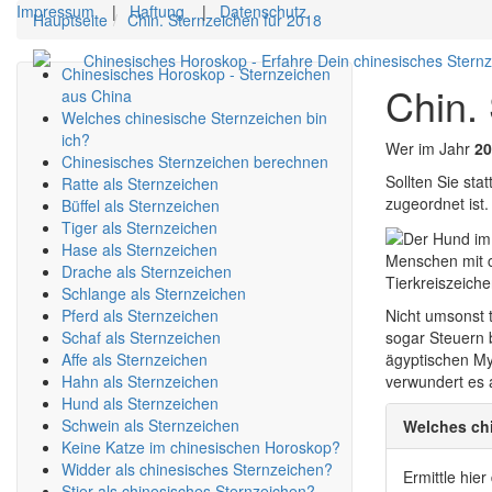
Impressum
|
Haftung
|
Datenschutz
Hauptseite
Chin. Sternzeichen für 2018
Chinesisches Horoskop - Erfahre Dein chinesisches Stern
Chinesisches Horoskop - Sternzeichen
Chin.
aus China
Welches chinesische Sternzeichen bin
ich?
Wer im Jahr
20
Chinesisches Sternzeichen berechnen
Sollten Sie st
Ratte als Sternzeichen
zugeordnet ist.
Büffel als Sternzeichen
Tiger als Sternzeichen
Hase als Sternzeichen
Menschen mit c
Drache als Sternzeichen
Tierkreiszeich
Schlange als Sternzeichen
Pferd als Sternzeichen
Nicht umsonst 
Schaf als Sternzeichen
sogar Steuern b
Affe als Sternzeichen
ägyptischen Myt
Hahn als Sternzeichen
verwundert es a
Hund als Sternzeichen
Schwein als Sternzeichen
Welches chi
Keine Katze im chinesischen Horoskop?
Widder als chinesisches Sternzeichen?
Ermittle hie
Stier als chinesisches Sternzeichen?