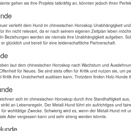
lente gehen sie ihre Projekte tatkräftig an, könnten jedoch ihren Perf
unde
uer verleiht dem Hund im chinesischen Horoskop Unabhängigkeit und
für ihn nicht relevant, da er nach seinem eigenen Zeitplan leben möch
. In Beziehungen werden sie niemals ihre Unabhängigkeit aufgeben. S
t er glücklich und bereit für eine leidenschaftliche Partnerschaft.
nde
eben laut dem chinesischen Horoskop nach Wachstum und Ausdehnung, ä
d Offenheit für Neues. Sie sind stets offen für Kritik und nutzen sie, u
 Kritik ihre Unsicherheit auslösen kann. Trotzdem finden Holz-Hunde ih
unde
ichnen sich im chinesischen Horoskop durch ihre Standhaftigkeit aus, d
 strikt an Lebensregeln. Der Metall-Hund führt ein aufrichtiges und fai
ür wohltätige Zwecke. Schwierig wird es, wenn der Metall-Hund mit unz
iale Ader vergessen kann und sehr streng werden könnte.
Hunde