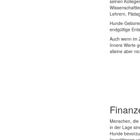
seinen Kollege
Wissenschaftle
Lehrern, Pädag
Hunde-Geborene
endgültige Ents
Auch wenn im Z
Innere Werte g
alleine aber ni
Finanz
Menschen, die 
in der Lage si
Hunde bevorzug
Investitionen u