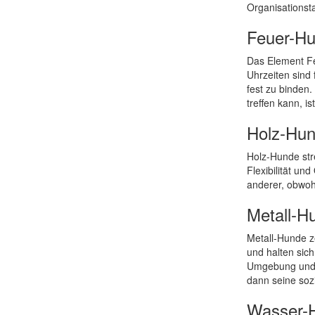
Organisationsta
Feuer-H
Das Element Fe
Uhrzeiten sind 
fest zu binden
treffen kann, is
Holz-Hu
Holz-Hunde str
Flexibilität un
anderer, obwohl
Metall-H
Metall-Hunde ze
und halten sich
Umgebung und f
dann seine soz
Wasser-