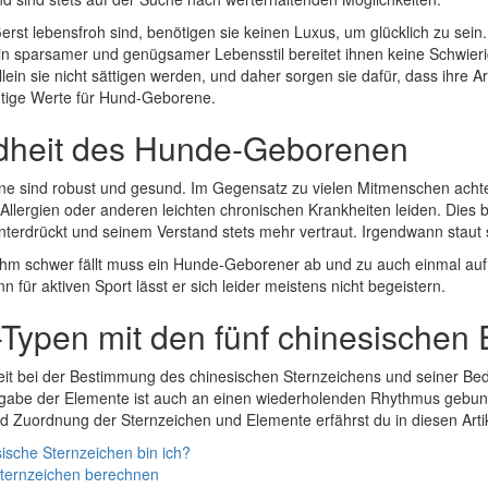
erst lebensfroh sind, benötigen sie keinen Luxus, um glücklich zu sein
in sparsamer und genügsamer Lebensstil bereitet ihnen keine Schwieri
llein sie nicht sättigen werden, und daher sorgen sie dafür, dass ihre 
chtige Werte für Hund-Geborene.
heit des Hunde-Geborenen
 sind robust und gesund. Im Gegensatz zu vielen Mitmenschen achten 
 Allergien oder anderen leichten chronischen Krankheiten leiden. Dies
unterdrückt und seinem Verstand stets mehr vertraut. Irgendwann staut
hm schwer fällt muss ein Hunde-Geborener ab und zu auch einmal auf 
nn für aktiven Sport lässt er sich leider meistens nicht begeistern.
Typen mit den fünf chinesischen
it bei der Bestimmung des chinesischen Sternzeichens und seiner Bed
rgabe der Elemente ist auch an einen wiederholenden Rhythmus gebun
 Zuordnung der Sternzeichen und Elemente erfährst du in diesen Arti
ische Sternzeichen bin ich?
Sternzeichen berechnen