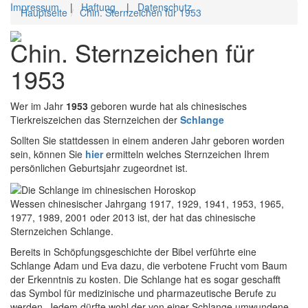
Impressum
|
Haftung
|
Datenschutz
Hauptseite
Chin. Sternzeichen für 1953
Toggl
Chin. Sternzeichen für
navig
1953
Wer im Jahr
1953
geboren wurde hat als chinesisches
Tierkreiszeichen das Sternzeichen der
Schlange
Sollten Sie stattdessen in einem anderen Jahr geboren worden
sein, können Sie
hier
ermitteln welches Sternzeichen Ihrem
persönlichen Geburtsjahr zugeordnet ist.
Wessen chinesischer Jahrgang 1917, 1929, 1941, 1953, 1965,
1977, 1989, 2001 oder 2013 ist, der hat das chinesische
Sternzeichen Schlange.
Bereits in Schöpfungsgeschichte der Bibel verführte eine
Schlange Adam und Eva dazu, die verbotene Frucht vom Baum
der Erkenntnis zu kosten. Die Schlange hat es sogar geschafft
das Symbol für medizinische und pharmazeutische Berufe zu
werden. Jedem dürfte wohl der von einer Schlange umwundene