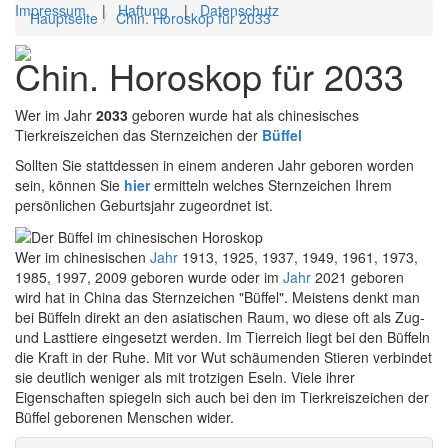
Impressum
|
Haftung
|
Datenschutz
Hauptseite
Chin. Horoskop für 2033
Toggl
Chin. Horoskop für 2033
navig
Wer im Jahr
2033
geboren wurde hat als chinesisches
Tierkreiszeichen das Sternzeichen der
Büffel
Sollten Sie stattdessen in einem anderen Jahr geboren worden
sein, können Sie
hier
ermitteln welches Sternzeichen Ihrem
persönlichen Geburtsjahr zugeordnet ist.
Wer im chinesischen
Jahr
1913, 1925, 1937, 1949, 1961, 1973,
1985, 1997, 2009 geboren wurde oder im
Jahr
2021 geboren
wird hat in China das Sternzeichen "Büffel". Meistens denkt man
bei Büffeln direkt an den asiatischen Raum, wo diese oft als Zug-
und Lasttiere eingesetzt werden. Im Tierreich liegt bei den Büffeln
die Kraft in der Ruhe. Mit vor Wut schäumenden Stieren verbindet
sie deutlich weniger als mit trotzigen Eseln. Viele ihrer
Eigenschaften spiegeln sich auch bei den im Tierkreiszeichen der
Büffel geborenen Menschen wider.