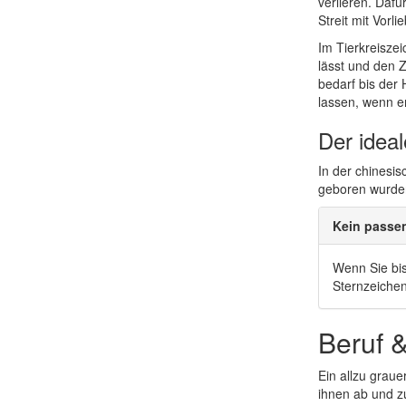
verlieren. Daf
Streit mit Vorl
Im Tierkreisze
lässt und den 
bedarf bis der
lassen, wenn er
Der idea
In der chinesi
geboren wurden
Kein passe
Wenn Sie bis
Sternzeiche
Beruf 
Ein allzu graue
ihnen ab und zu