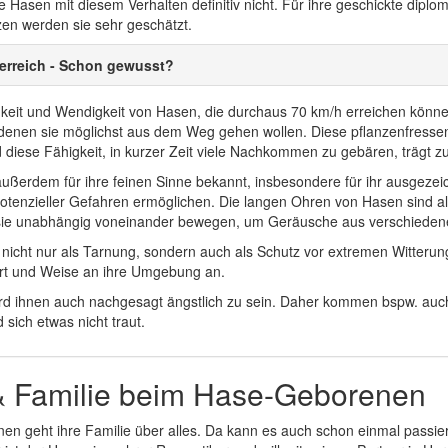
 Hasen mit diesem Verhalten definitiv nicht. Für ihre geschickte diplo
zen werden sie sehr geschätzt.
erreich - Schon gewusst?
gkeit und Wendigkeit von Hasen, die durchaus 70 km/h erreichen könn
denen sie möglichst aus dem Weg gehen wollen. Diese pflanzenfressen
 diese Fähigkeit, in kurzer Zeit viele Nachkommen zu gebären, trägt zur
ußerdem für ihre feinen Sinne bekannt, insbesondere für ihr ausgezei
tenzieller Gefahren ermöglichen. Die langen Ohren von Hasen sind also
sie unabhängig voneinander bewegen, um Geräusche aus verschiede
nt nicht nur als Tarnung, sondern auch als Schutz vor extremen Witter
rt und Weise an ihre Umgebung an.
wird ihnen auch nachgesagt ängstlich zu sein. Daher kommen bspw. a
sich etwas nicht traut.
& Familie beim Hase-Geborenen
n geht ihre Familie über alles. Da kann es auch schon einmal passiere