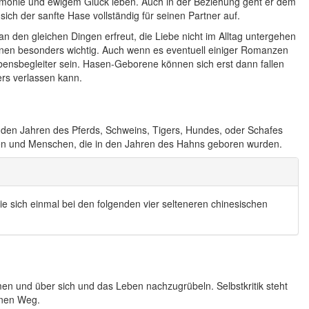
Harmonie und ewigem Glück leben. Auch in der Beziehung geht er dem
sich der sanfte Hase vollständig für seinen Partner auf.
 den gleichen Dingen erfreut, die Liebe nicht im Alltag untergehen
hnen besonders wichtig. Auch wenn es eventuell einiger Romanzen
bensbegleiter sein. Hasen-Geborene können sich erst dann fallen
ers verlassen kann.
 den Jahren des Pferds, Schweins, Tigers, Hundes, oder Schafes
sen und Menschen, die in den Jahren des Hahns geboren wurden.
e sich einmal bei den folgenden vier selteneren chinesischen
umen und über sich und das Leben nachzugrübeln. Selbstkritik steht
einen Weg.