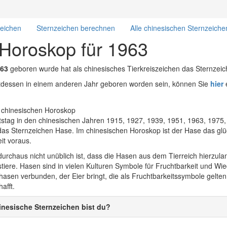
zeichen
Sternzeichen berechnen
Alle chinesischen Sternzeiche
 Horoskop für 1963
63
geboren wurde hat als chinesisches Tierkreiszeichen das Sternzei
attdessen in einem anderen Jahr geboren worden sein, können Sie
hier
e
tag in den chinesischen Jahren 1915, 1927, 1939, 1951, 1963, 1975,
das Sternzeichen Hase. Im chinesischen Horoskop ist der Hase das glück
eit voraus.
urchaus nicht unüblich ist, dass die Hasen aus dem Tierreich hierzula
tiere. Hasen sind in vielen Kulturen Symbole für Fruchtbarkeit und Wi
asen verbunden, der Eier bringt, die als Fruchtbarkeitssymbole gelten
afft.
nesische Sternzeichen bist du?