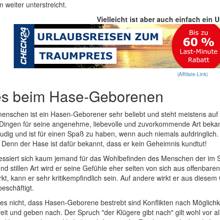
n weiter unterstreicht.
Vielleicht ist aber auch einfach ein 
(Affiliate-Link)
es beim Hase-Geborenen
enschen ist ein Hasen-Geborener sehr beliebt und steht meistens auf de
 Dingen für seine angenehme, liebevolle und zuvorkommende Art bekan
eudig und ist für einen Spaß zu haben, wenn auch niemals aufdringlich.
 Denn der Hase ist dafür bekannt, dass er kein Geheimnis kundtut!
eressiert sich kaum jemand für das Wohlbefinden des Menschen der im 
d stillen Art wird er seine Gefühle eher selten von sich aus offenbar
t, kann er sehr kritikempfindlich sein. Auf andere wirkt er aus diesem
beschäftigt.
es nicht, dass Hasen-Geborene bestrebt sind Konflikten nach Möglich
t und geben nach. Der Spruch "der Klügere gibt nach" gilt wohl vor al