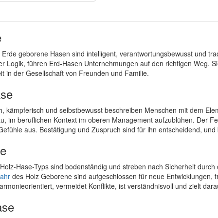
e
 Erde geborene Hasen sind intelligent, verantwortungsbewusst und tra
r Logik, führen Erd-Hasen Unternehmungen auf den richtigen Weg. Sie a
it in der Gesellschaft von Freunden und Familie.
ase
ch, kämpferisch und selbstbewusst beschreiben Menschen mit dem Elemen
u, im beruflichen Kontext im oberen Management aufzublühen. Der Feuer
 Gefühle aus. Bestätigung und Zuspruch sind für ihn entscheidend, un
se
olz-Hase-Typs sind bodenständig und streben nach Sicherheit durch d
ahr
des Holz Geborene sind aufgeschlossen für neue Entwicklungen, tr
armonieorientiert, vermeidet Konflikte, ist verständnisvoll und zielt da
ase