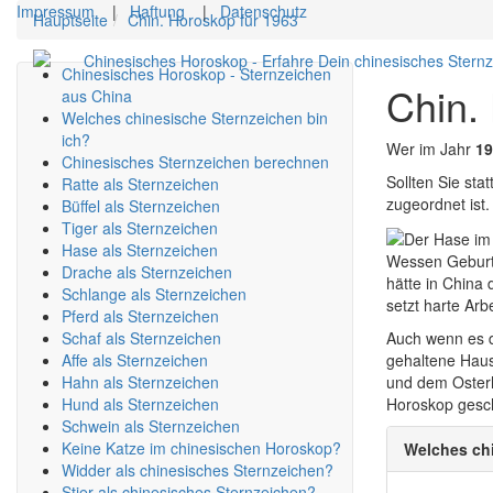
Impressum
|
Haftung
|
Datenschutz
Hauptseite
Chin. Horoskop für 1963
Chinesisches Horoskop - Erfahre Dein chinesisches Stern
Chinesisches Horoskop - Sternzeichen
Chin.
aus China
Welches chinesische Sternzeichen bin
ich?
Wer im Jahr
19
Chinesisches Sternzeichen berechnen
Sollten Sie st
Ratte als Sternzeichen
zugeordnet ist.
Büffel als Sternzeichen
Tiger als Sternzeichen
Hase als Sternzeichen
Wessen Geburts
Drache als Sternzeichen
hätte in China 
Schlange als Sternzeichen
setzt harte Arb
Pferd als Sternzeichen
Schaf als Sternzeichen
Auch wenn es d
Affe als Sternzeichen
gehaltene Haus
Hahn als Sternzeichen
und dem Osterh
Hund als Sternzeichen
Horoskop gesch
Schwein als Sternzeichen
Keine Katze im chinesischen Horoskop?
Welches chi
Widder als chinesisches Sternzeichen?
Stier als chinesisches Sternzeichen?