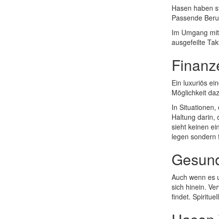
Hasen haben sta
Passende Berufe
Im Umgang mit 
ausgefeilte Tak
Finanz
Ein luxuriös e
Möglichkeit da
In Situationen
Haltung darin,
sieht keinen e
legen sondern 
Gesund
Auch wenn es um
sich hinein. V
findet. Spirit