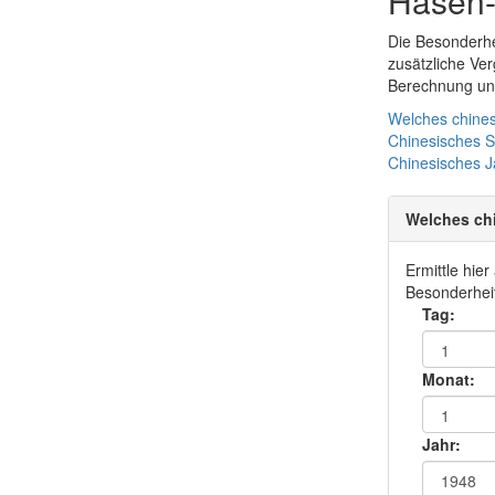
Hasen-
Die Besonderhe
zusätzliche Ve
Berechnung und
Welches chines
Chinesisches 
Chinesisches
J
Welches ch
Ermittle hie
Besonderheit
Tag:
Monat:
Jahr: