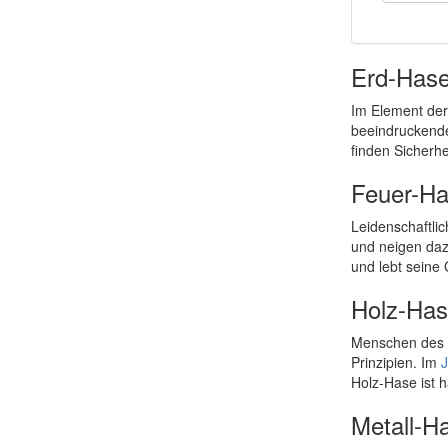
Erd-Has
Im Element der
beeindruckende
finden Sicherhe
Feuer-H
Leidenschaftli
und neigen daz
und lebt seine
Holz-Ha
Menschen des H
Prinzipien. Im
J
Holz-Hase ist h
Metall-H