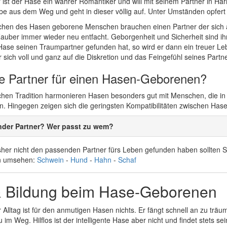
ür ist der Hase ein wahrer Romantiker und will mit seinem Partner in 
iebe aus dem Weg und geht in dieser völlig auf. Unter Umständen opfert 
ichen des Hasen geborene Menschen brauchen einen Partner der sich an
Zauber immer wieder neu entfacht. Geborgenheit und Sicherheit sind i
 Hase seinen Traumpartner gefunden hat, so wird er dann ein treuer Le
 sich voll und ganz auf die Diskretion und das Feingefühl seines Partn
le Partner für einen Hasen-Geborenen?
schen Tradition harmonieren Hasen besonders gut mit Menschen, die in
. Hingegen zeigen sich die geringsten Kompatibilitäten zwischen Ha
nder Partner? Wer passt zu wem?
her nicht den passenden Partner fürs Leben gefunden haben sollten Si
n umsehen:
Schwein
-
Hund
-
Hahn
-
Schaf
& Bildung beim Hase-Geborenen
r Alltag ist für den anmutigen Hasen nichts. Er fängt schnell an zu trä
 im Weg. Hilflos ist der intelligente Hase aber nicht und findet stets s