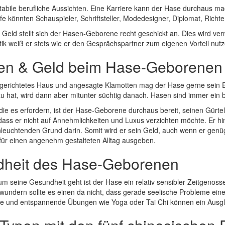
bile berufliche Aussichten. Eine Karriere kann der Hase durchaus mach
 könnten Schauspieler, Schriftsteller, Modedesigner, Diplomat, Richter
Geld stellt sich der Hasen-Geborene recht geschickt an. Dies wird ver
tik weiß er stets wie er den Gesprächspartner zum eigenen Vorteil nut
en & Geld beim Hase-Geborenen
ingerichtetes Haus und angesagte Klamotten mag der Hase gerne sein 
zu hat, wird dann aber mitunter süchtig danach. Hasen sind immer ein b
, die es erfordern, ist der Hase-Geborene durchaus bereit, seinen Gür
 dass er nicht auf Annehmlichkeiten und Luxus verzichten möchte. Er h
inleuchtenden Grund darin. Somit wird er sein Geld, auch wenn er genü
für einen angenehm gestalteten Alltag ausgeben.
heit des Hase-Geborenen
 seine Gesundheit geht ist der Hase ein relativ sensibler Zeitgenosse. 
erwundern sollte es einen da nicht, dass gerade seelische Probleme e
uelle und entspannende Übungen wie Yoga oder Tai Chi können ein Ausgl