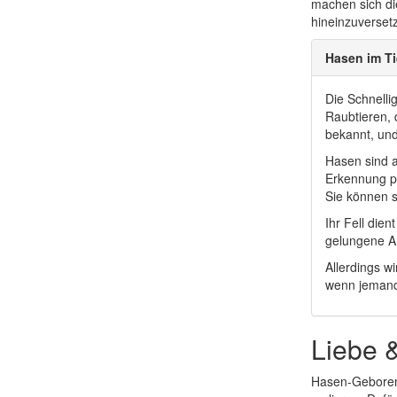
machen sich die
hineinzuverset
Hasen im Ti
Die Schnelli
Raubtieren, 
bekannt, und
Hasen sind a
Erkennung po
Sie können 
Ihr Fell die
gelungene A
Allerdings 
wenn jemand 
Liebe 
Hasen-Geborene