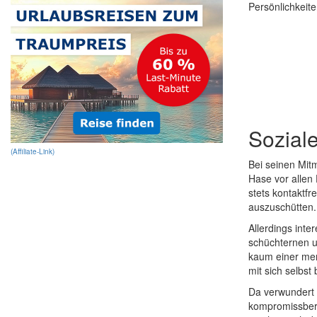
Persönlichkeite
Sozial
(Affiliate-Link)
Bei seinen Mitm
Hase vor allen
stets kontaktfr
auszuschütten.
Allerdings int
schüchternen un
kaum einer merk
mit sich selbst 
Da verwundert 
kompromissberei