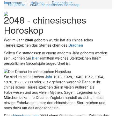
Impressum
|
Haftung
|
Datenschutz
Hauptseite
2048 - chinesisches Horoskop
Toggl
2048 - chinesisches
navig
Horoskop
Wer im Jahr
2048
geboren wurde hat als chinesisches
Tierkreiszeichen das Sternzeichen des
Drachen
Sollten Sie stattdessen in einem anderen Jahr geboren worden
sein, können Sie
hier
ermitteln welches Sternzeichen Ihrem
persönlichen Geburtsjahr zugeordnet ist.
Sie sind im chinesischen
Jahr
1916, 1928, 1940, 1952, 1964,
1976, 1988, 2000 oder 2012 geboren worden? Dann ist ihr
chinesisches Tierkreiszeichen der in vielen Kulturen als
Fabelwesen und aus vielen Mythen, Sagen, Legenden und
Märchen bekannte Drache. Zugleich handelt es sich um das
einzige Fabelwesen unter den chinesischen Sternzeichen und
noch dazu um das angesehenste.
Das
chinesische
Jahr
2024 stand übrigens ganz im Zeichen des