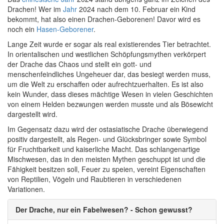
Drachen! Wer im
Jahr
2024 nach dem 10. Februar ein Kind
bekommt, hat also einen Drachen-Geborenen! Davor wird es
noch ein
Hasen-Geborener
.
Lange Zeit wurde er sogar als real existierendes Tier betrachtet.
In orientalischen und westlichen Schöpfungsmythen verkörpert
der Drache das Chaos und stellt ein gott- und
menschenfeindliches Ungeheuer dar, das besiegt werden muss,
um die Welt zu erschaffen oder aufrechtzuerhalten. Es ist also
kein Wunder, dass dieses mächtige Wesen in vielen Geschichten
von einem Helden bezwungen werden musste und als Bösewicht
dargestellt wird.
Im Gegensatz dazu wird der ostasiatische Drache überwiegend
positiv dargestellt, als Regen- und Glücksbringer sowie Symbol
für Fruchtbarkeit und kaiserliche Macht. Das schlangenartige
Mischwesen, das in den meisten Mythen geschuppt ist und die
Fähigkeit besitzen soll, Feuer zu speien, vereint Eigenschaften
von Reptilien, Vögeln und Raubtieren in verschiedenen
Variationen.
Der Drache, nur ein Fabelwesen? - Schon gewusst?