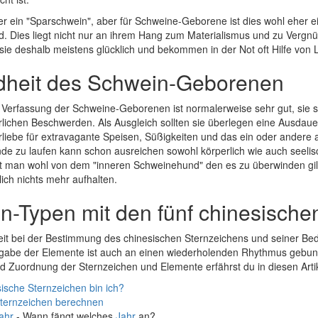
er ein "Sparschwein", aber für Schweine-Geborene ist dies wohl eher
ld. Dies liegt nicht nur an ihrem Hang zum Materialismus und zu Verg
 sie deshalb meistens glücklich und bekommen in der Not oft Hilfe von
heit des Schwein-Geborenen
e Verfassung der Schweine-Geborenen ist normalerweise sehr gut, sie s
rlichen Beschwerden. Als Ausgleich sollten sie überlegen eine Ausdauer
rliebe für extravagante Speisen, Süßigkeiten und das ein oder andere 
de zu laufen kann schon ausreichen sowohl körperlich wie auch seelisc
t man wohl von dem "inneren Schweinehund" den es zu überwinden gilt
lich nichts mehr aufhalten.
n-Typen mit den fünf chinesisch
it bei der Bestimmung des chinesischen Sternzeichens und seiner Bed
rgabe der Elemente ist auch an einen wiederholenden Rhythmus gebun
 Zuordnung der Sternzeichen und Elemente erfährst du in diesen Arti
ische Sternzeichen bin ich?
Sternzeichen berechnen
ahr
- Wann fängt welches
Jahr
an?