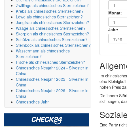
Zwillinge als chinesisches Sternzeichen?
Krebs als chinesisches Sternzeichen?
Monat:
Löwe als chinesisches Sternzeichen?
Jungfrau als chinesisches Sternzeichen?
Waage als chinesisches Sternzeichen?
Jahr:
Skorpion als chinesisches Sternzeichen?
Schütze als chinesisches Sternzeichen?
Steinbock als chinesisches Sternzeichen?
Wassermann als chinesisches
Sternzeichen?
Fische als chinesisches Sternzeichen?
Allgem
Chinesisches Neujahr 2024 - Silvester in
China
Im chinesischen
Chinesisches Neujahr 2025 - Silvester in
eine Kleinigke
China
hohen Preis zah
Chinesisches Neujahr 2026 - Silvester in
Die innere Stär
China
sich sagen, da
Chinesisches Jahr
Sozial
Eine Party ric