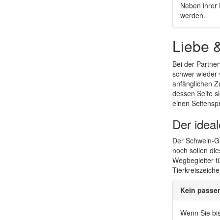
Neben ihrer 
werden.
Liebe 
Bei der Partne
schwer wieder v
anfänglichen Z
dessen Seite s
einen Seitensp
Der idea
Der Schwein-Ge
noch sollen di
Wegbegleiter f
Tierkreiszeich
Kein passe
Wenn Sie bis