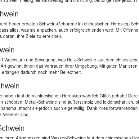
ich zu sein. Fleißig, einsatzfreudig und umsichtig, benötigen sie jed
hwein
ent Feuer erhalten Schwein-Geborene im chinesischen Horoskop Schwu
ass alles, was sie anpacken, auch erfolgreich enden wird. Mit Offenh
s daran, ihre Ziele zu erreichen.
wein
ert Wachstum und Bewegung, was Holz-Schweine laut dem chinesische
 Art gewinnt ihnen das Vertrauen ihrer Umgebung. Mit guten Manieren
d erlangen dadurch noch mehr Beliebtheit.
chwein
e haben laut dem chinesischen Horoskop wahrlich Glück gehabt! Durch 
n schöpfen. Metall-Schweine sind äußerst stolz und leidenschaftlich, 
 Charisma, macht sie jedoch auch eigenwillig. Dank ihres fortwährende
e Verlierer sind.
Schwein
u ihren Artgenossen sind Wasser-Schweine laut dem chinesischen Horosk