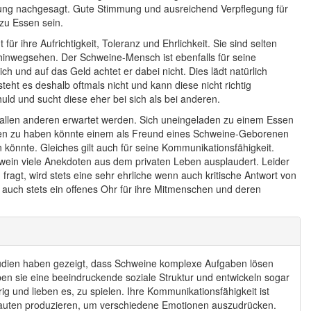
ahlung nachgesagt. Gute Stimmung und ausreichend Verpflegung für
zu Essen sein.
ihre Aufrichtigkeit, Toleranz und Ehrlichkeit. Sie sind selten
inwegsehen. Der Schweine-Mensch ist ebenfalls für seine
ch und auf das Geld achtet er dabei nicht. Dies lädt natürlich
eht es deshalb oftmals nicht und kann diese nicht richtig
huld und sucht diese eher bei sich als bei anderen.
on allen anderen erwartet werden. Sich uneingeladen zu einem Essen
eten zu haben könnte einem als Freund eines Schweine-Geborenen
könnte. Gleiches gilt auch für seine Kommunikationsfähigkeit.
hwein viele Anekdoten aus dem privaten Leben ausplaudert. Leider
agt, wird stets eine sehr ehrliche wenn auch kritische Antwort von
uch stets ein offenes Ohr für ihre Mitmenschen und deren
Studien haben gezeigt, dass Schweine komplexe Aufgaben lösen
en sie eine beeindruckende soziale Struktur und entwickeln sogar
 und lieben es, zu spielen. Ihre Kommunikationsfähigkeit ist
lauten produzieren, um verschiedene Emotionen auszudrücken.