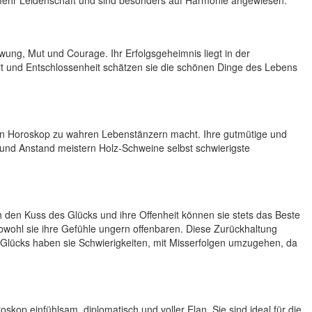
och mehr Leidenschaft und sind besonders auf Harmonie angewiesen.
ng, Mut und Courage. Ihr Erfolgsgeheimnis liegt in der
eit und Entschlossenheit schätzen sie die schönen Dinge des Lebens
n Horoskop zu wahren Lebenstänzern macht. Ihre gutmütige und
 und Anstand meistern Holz-Schweine selbst schwierigste
den Kuss des Glücks und ihre Offenheit können sie stets das Beste
obwohl sie ihre Gefühle ungern offenbaren. Diese Zurückhaltung
n Glücks haben sie Schwierigkeiten, mit Misserfolgen umzugehen, da
op einfühlsam, diplomatisch und voller Elan. Sie sind ideal für die