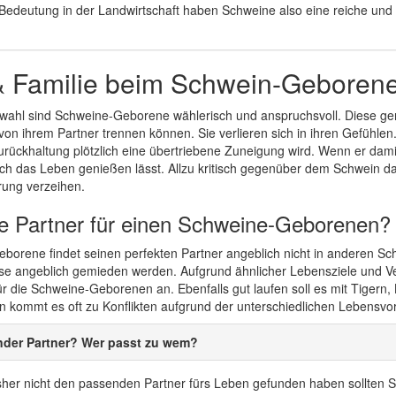
Bedeutung in der Landwirtschaft haben Schweine also eine reiche und vie
& Familie beim Schwein-Geboren
rwahl sind Schweine-Geborene wählerisch und anspruchsvoll. Diese gen
on ihrem Partner trennen können. Sie verlieren sich in ihren Gefühlen.
urückhaltung plötzlich eine übertriebene Zuneigung wird. Wenn er dami
ich das Leben genießen lässt. Allzu kritisch gegenüber dem Schwein d
rung verzeihen.
le Partner für einen Schweine-Geborenen?
borene findet seinen perfekten Partner angeblich nicht in anderen S
ese angeblich gemieden werden. Aufgrund ähnlicher Lebensziele und V
ür die Schweine-Geborenen an. Ebenfalls gut laufen soll es mit Tigern
en kommt es oft zu Konflikten aufgrund der unterschiedlichen Lebensvo
nder Partner? Wer passt zu wem?
her nicht den passenden Partner fürs Leben gefunden haben sollten Si