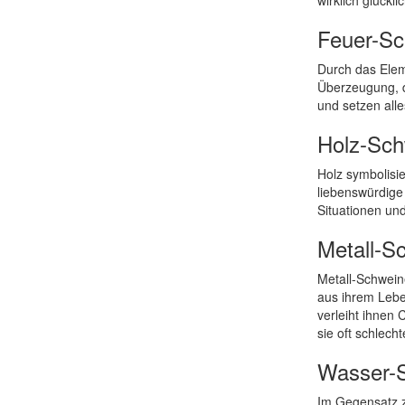
wirklich glückl
Feuer-Sc
Durch das Elem
Überzeugung, d
und setzen alle
Holz-Sch
Holz symbolisi
liebenswürdige
Situationen un
Metall-S
Metall-Schwein
aus ihrem Lebe
verleiht ihnen
sie oft schlecht
Wasser-
Im Gegensatz z