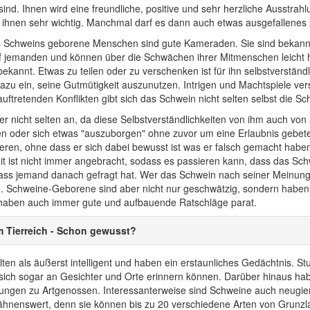
sind. Ihnen wird eine freundliche, positive und sehr herzliche Ausstr
d ihnen sehr wichtig. Manchmal darf es dann auch etwas ausgefallenes 
Schweins geborene Menschen sind gute Kameraden. Sie sind bekannt für 
f jemanden und können über die Schwächen ihrer Mitmenschen leicht h
ekannt. Etwas zu teilen oder zu verschenken ist für ihn selbstverständli
zu ein, seine Gutmütigkeit auszunutzen. Intrigen und Machtspiele verst
uftretenden Konflikten gibt sich das Schwein nicht selten selbst die Sc
 er nicht selten an, da diese Selbstverständlichkeiten von ihm auch v
en oder sich etwas "auszuborgen" ohne zuvor um eine Erlaubnis geb
eren, ohne dass er sich dabei bewusst ist was er falsch gemacht haben 
eit ist nicht immer angebracht, sodass es passieren kann, dass das Sc
ass jemand danach gefragt hat. Wer das Schwein nach seiner Meinung fr
Schweine-Geborene sind aber nicht nur geschwätzig, sondern haben a
haben auch immer gute und aufbauende Ratschläge parat.
 Tierreich - Schon gewusst?
ten als äußerst intelligent und haben ein erstaunliches Gedächtnis. 
ich sogar an Gesichter und Orte erinnern können. Darüber hinaus hab
ngen zu Artgenossen. Interessanterweise sind Schweine auch neugierig
wähnenswert, denn sie können bis zu 20 verschiedene Arten von Grunz