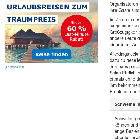
Organisatoren 
ihre Gäste sin
Im Zeichen des 
lange sauer au
Großzügigkeit b
andere Leute da
einordnen. An a
Allerdings eckt
dazu zu gesell
durchaus passi
(Affiliate-Link)
Seine Ehrlichk
oftmals ohne d
ihm bekommen. 
Probleme und 
Schweine im
Schweine gel
können und s
enge Beziehu
ebenfall er