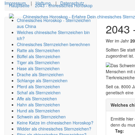
Impressum
|
Haftung
|
Datenschutz
Hauptseite
2043 - chinesisches Horoskop
Chinesisches Horoskop - Erfahre Dein chinesisches Stern
Chinesisches Horoskop - Sternzeichen
2043 
aus China
Welches chinesische Sternzeichen bin
ich?
Wer im Jahr
20
Chinesisches Sternzeichen berechnen
Sollten Sie st
Ratte als Sternzeichen
zugeordnet ist.
Büffel als Sternzeichen
Tiger als Sternzeichen
Hase als Sternzeichen
Menschen mit c
Drache als Sternzeichen
Tierkreiszeich
Schlange als Sternzeichen
Pferd als Sternzeichen
Seit ca. 8000
Schaf als Sternzeichen
genetisch eine
Affe als Sternzeichen
Hahn als Sternzeichen
Welches chi
Hund als Sternzeichen
Schwein als Sternzeichen
Ermittle hie
Keine Katze im chinesischen Horoskop?
denn du muss
Widder als chinesisches Sternzeichen?
Tag:
Stier als chinesisches Sternzeichen?