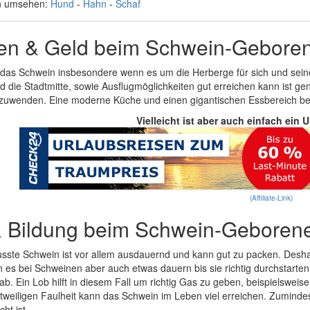
n umsehen:
Hund
-
Hahn
-
Schaf
en & Geld beim Schwein-Gebore
 das Schwein insbesondere wenn es um die Herberge für sich und sein
d die Stadtmitte, sowie Ausflugmöglichkeiten gut erreichen kann ist ge
nzuwenden. Eine moderne Küche und einen gigantischen Essbereich benö
Vielleicht ist aber auch einfach ein 
(Affiliate-Link)
& Bildung beim Schwein-Geboren
usste Schwein ist vor allem ausdauernd und kann gut zu packen. Deshal
es bei Schweinen aber auch etwas dauern bis sie richtig durchstarten
b. Ein Lob hilft in diesem Fall um richtig Gas zu geben, beispielsweise
itweiligen Faulheit kann das Schwein im Leben viel erreichen. Zumindes
cht ist.