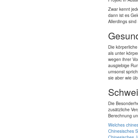
Zwar kennt jed
dann ist es Ge
Allerdings sind
Gesund
Die körperlich
als unter körpe
wegen ihrer Vo
ausgiebige Run
umsonst sprich
sie aber wie üb
Schwei
Die Besonderhe
zusätzliche Ve
Berechnung und
Welches chines
Chinesisches 
Chinesisches
J