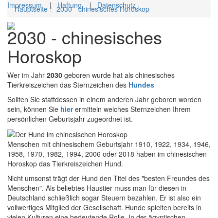
Impressum
|
Haftung
|
Datenschutz
Hauptseite
2030 - chinesisches Horoskop
Toggl
2030 - chinesisches
navig
Horoskop
Wer im Jahr
2030
geboren wurde hat als chinesisches
Tierkreiszeichen das Sternzeichen des
Hundes
Sollten Sie stattdessen in einem anderen Jahr geboren worden
sein, können Sie
hier
ermitteln welches Sternzeichen Ihrem
persönlichen Geburtsjahr zugeordnet ist.
Menschen mit chinesischem Geburtsjahr 1910, 1922, 1934, 1946,
1958, 1970, 1982, 1994, 2006 oder 2018 haben im chinesischen
Horoskop das Tierkreiszeichen Hund.
Nicht umsonst trägt der Hund den Titel des "besten Freundes des
Menschen". Als beliebtes Haustier muss man für diesen in
Deutschland schließlich sogar Steuern bezahlen. Er ist also ein
vollwertiges Mitglied der Gesellschaft. Hunde spielten bereits in
vielen Kulturen eine bedeutende Rolle. In der ägyptischen