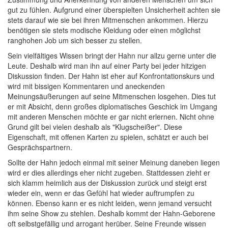
gut zu fühlen. Aufgrund einer überspielten Unsicherheit achten sie
stets darauf wie sie bei ihren Mitmenschen ankommen. Hierzu
benötigen sie stets modische Kleidung oder einen möglichst
ranghohen Job um sich besser zu stellen.
Sein vielfältiges Wissen bringt der Hahn nur allzu gerne unter die
Leute. Deshalb wird man ihn auf einer Party bei jeder hitzigen
Diskussion finden. Der Hahn ist eher auf Konfrontationskurs und
wird mit bissigen Kommentaren und aneckenden
Meinungsäußerungen auf seine Mitmenschen losgehen. Dies tut
er mit Absicht, denn großes diplomatisches Geschick im Umgang
mit anderen Menschen möchte er gar nicht erlernen. Nicht ohne
Grund gilt bei vielen deshalb als "Klugscheißer". Diese
Eigenschaft, mit offenen Karten zu spielen, schätzt er auch bei
Gesprächspartnern.
Sollte der Hahn jedoch einmal mit seiner Meinung daneben liegen
wird er dies allerdings eher nicht zugeben. Stattdessen zieht er
sich klamm heimlich aus der Diskussion zurück und steigt erst
wieder ein, wenn er das Gefühl hat wieder auftrumpfen zu
können. Ebenso kann er es nicht leiden, wenn jemand versucht
ihm seine Show zu stehlen. Deshalb kommt der Hahn-Geborene
oft selbstgefällig und arrogant herüber. Seine Freunde wissen