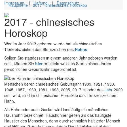
Impressum
|
Haftung
|
Datenschutz
Hauptseite
2017 - chinesisches Horoskop
Toggl
2017 - chinesisches
navig
Horoskop
Wer im Jahr
2017
geboren wurde hat als chinesisches
Tierkreiszeichen das Sternzeichen des
Hahns
Sollten Sie stattdessen in einem anderen Jahr geboren worden
sein, können Sie
hier
ermitteln welches Sternzeichen Ihrem
persönlichen Geburtsjahr zugeordnet ist.
Menschen deren chinesisches Geburtsjahr 1909, 1921, 1933,
1945, 1957, 1969, 1981, 1993, 2005, 2017 ist oder das
Jahr
2029
sein wird, sind im chinesischen Horoskop das Tierkreiszeichen
Hahn.
Als Hahn oder auch Gockel wird landläufig ein männliches
Haushuhn bezeichnet. Haushühner gelten als das häufigste
Haustier des Menschen, denn durchschnittlich hält jeder Mensch
drei Hühner. Gerade auch auf dem Dorf ist vielen wohl das