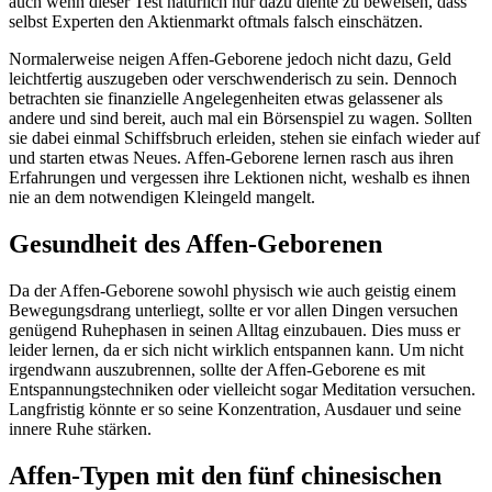
auch wenn dieser Test natürlich nur dazu diente zu beweisen, dass
selbst Experten den Aktienmarkt oftmals falsch einschätzen.
Normalerweise neigen Affen-Geborene jedoch nicht dazu, Geld
leichtfertig auszugeben oder verschwenderisch zu sein. Dennoch
betrachten sie finanzielle Angelegenheiten etwas gelassener als
andere und sind bereit, auch mal ein Börsenspiel zu wagen. Sollten
sie dabei einmal Schiffsbruch erleiden, stehen sie einfach wieder auf
und starten etwas Neues. Affen-Geborene lernen rasch aus ihren
Erfahrungen und vergessen ihre Lektionen nicht, weshalb es ihnen
nie an dem notwendigen Kleingeld mangelt.
Gesundheit des Affen-Geborenen
Da der Affen-Geborene sowohl physisch wie auch geistig einem
Bewegungsdrang unterliegt, sollte er vor allen Dingen versuchen
genügend Ruhephasen in seinen Alltag einzubauen. Dies muss er
leider lernen, da er sich nicht wirklich entspannen kann. Um nicht
irgendwann auszubrennen, sollte der Affen-Geborene es mit
Entspannungstechniken oder vielleicht sogar Meditation versuchen.
Langfristig könnte er so seine Konzentration, Ausdauer und seine
innere Ruhe stärken.
Affen-Typen mit den fünf chinesischen