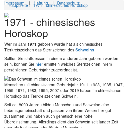
Impressum
|
Haftung
|
Datenschutz
Hauptseite
1971 - chinesisches Horoskop
Toggl
1971 - chinesisches
navig
Horoskop
Wer im Jahr
1971
geboren wurde hat als chinesisches
Tierkreiszeichen das Sternzeichen des
Schweins
Sollten Sie stattdessen in einem anderen Jahr geboren worden
sein, können Sie
hier
ermitteln welches Sternzeichen Ihrem
persönlichen Geburtsjahr zugeordnet ist.
Menschen mit chinesischem Geburtsjahr 1911, 1923, 1935, 1947,
1959, 1971, 1983, 1995, 2007 oder 2019 haben im chinesischen
Horoskop das Tierkreiszeichen Schwein.
Seit ca. 8000 Jahren bilden Menschen und Schweine eine
Lebensgemeinschaft und passen von ihrem Wesen her gut
zusammen und haben auch genetisch eine hohe
Übereinstimmung. Allerdings dient das Schwein seit langer Zeit
eher als Fleischspender für den Menschen.